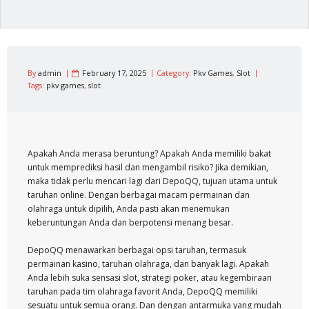
By
admin
February 17, 2025
Category:
Pkv Games
,
Slot
Tags:
pkv games
,
slot
Apakah Anda merasa beruntung? Apakah Anda memiliki bakat
untuk memprediksi hasil dan mengambil risiko? Jika demikian,
maka tidak perlu mencari lagi dari DepoQQ, tujuan utama untuk
taruhan online. Dengan berbagai macam permainan dan
olahraga untuk dipilih, Anda pasti akan menemukan
keberuntungan Anda dan berpotensi menang besar.
DepoQQ menawarkan berbagai opsi taruhan, termasuk
permainan kasino, taruhan olahraga, dan banyak lagi. Apakah
Anda lebih suka sensasi slot, strategi poker, atau kegembiraan
taruhan pada tim olahraga favorit Anda, DepoQQ memiliki
sesuatu untuk semua orang. Dan dengan antarmuka yang mudah