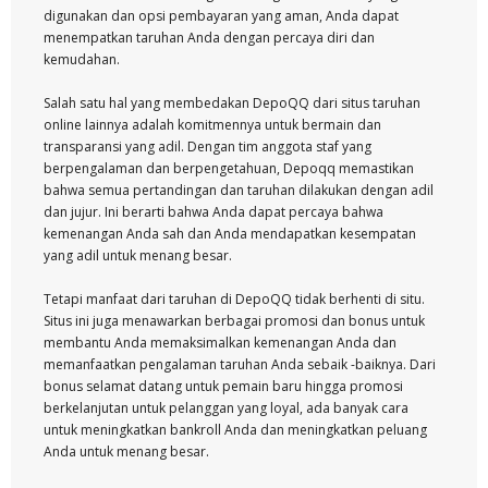
digunakan dan opsi pembayaran yang aman, Anda dapat
menempatkan taruhan Anda dengan percaya diri dan
kemudahan.
Salah satu hal yang membedakan DepoQQ dari situs taruhan
online lainnya adalah komitmennya untuk bermain dan
transparansi yang adil. Dengan tim anggota staf yang
berpengalaman dan berpengetahuan, Depoqq memastikan
bahwa semua pertandingan dan taruhan dilakukan dengan adil
dan jujur. Ini berarti bahwa Anda dapat percaya bahwa
kemenangan Anda sah dan Anda mendapatkan kesempatan
yang adil untuk menang besar.
Tetapi manfaat dari taruhan di DepoQQ tidak berhenti di situ.
Situs ini juga menawarkan berbagai promosi dan bonus untuk
membantu Anda memaksimalkan kemenangan Anda dan
memanfaatkan pengalaman taruhan Anda sebaik -baiknya. Dari
bonus selamat datang untuk pemain baru hingga promosi
berkelanjutan untuk pelanggan yang loyal, ada banyak cara
untuk meningkatkan bankroll Anda dan meningkatkan peluang
Anda untuk menang besar.