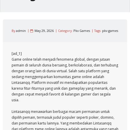
By
admin
May 29, 2026
Category:
Pkv Games
Tags:
pkv games
[ad_1]
Game online telah menjadi fenomena global, dengan jutaan
pemain di seluruh dunia bersaing, berkolaborasi, dan terhubung
dengan orang lain di dunia virtual. Salah satu platform yang
sedang menggemparkan komunitas game online adalah
Lintasanqq. Platform inovatif ini mendapatkan popularitas
karena fitur-fiturnya yang unik dan gameplay yang menarik, dan
dengan cepat menjadi favorit di kalangan gamer dari segala
usia.
Lintasanqq menawarkan berbagai macam permainan untuk
dipilih pemain, termasuk judul populer seperti poker, domino,
dan permainan kartu lainnya. Yang membedakan Lintasanqq
dari platform game online lainnya adalah antarmuka yang ramah