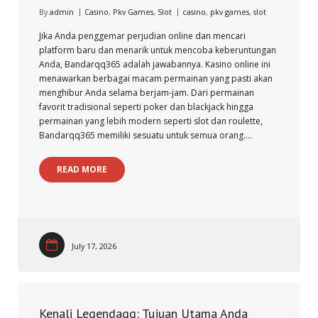
By
admin
Casino
,
Pkv Games
,
Slot
casino
,
pkv games
,
slot
Jika Anda penggemar perjudian online dan mencari
platform baru dan menarik untuk mencoba keberuntungan
Anda, Bandarqq365 adalah jawabannya. Kasino online ini
menawarkan berbagai macam permainan yang pasti akan
menghibur Anda selama berjam-jam. Dari permainan
favorit tradisional seperti poker dan blackjack hingga
permainan yang lebih modern seperti slot dan roulette,
Bandarqq365 memiliki sesuatu untuk semua orang.…
READ MORE
July 17, 2026
Kenali Legendaqq: Tujuan Utama Anda