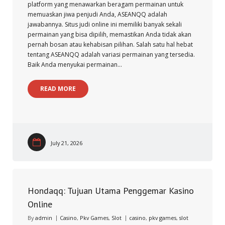
platform yang menawarkan beragam permainan untuk
memuaskan jiwa penjudi Anda, ASEANQQ adalah
jawabannya. Situs judi online ini memiliki banyak sekali
permainan yang bisa dipilih, memastikan Anda tidak akan
pernah bosan atau kehabisan pilihan. Salah satu hal hebat
tentang ASEANQQ adalah variasi permainan yang tersedia.
Baik Anda menyukai permainan…
READ MORE
July 21, 2026
Hondaqq: Tujuan Utama Penggemar Kasino
Online
By
admin
Casino
,
Pkv Games
,
Slot
casino
,
pkv games
,
slot