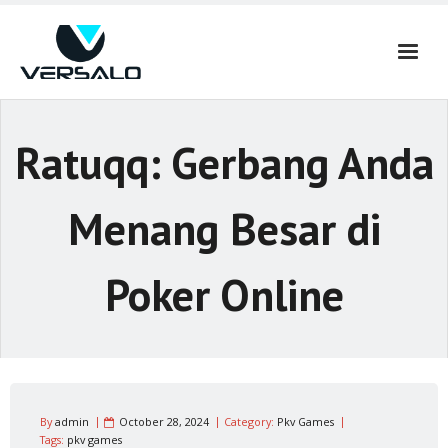
Skip
to
content
Ratuqq: Gerbang Anda
Menang Besar di
Poker Online
By
admin
October 28, 2024
Category:
Pkv Games
Tags:
pkv games