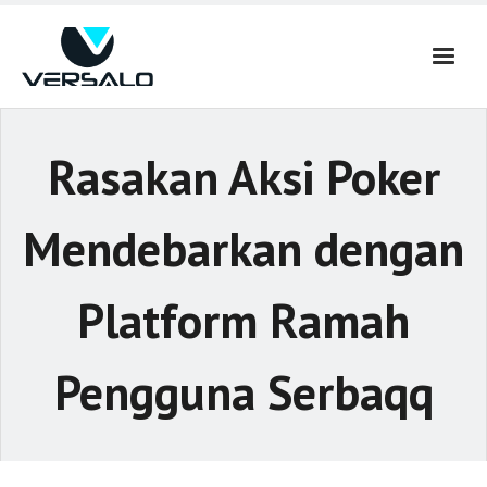
Skip
to
content
Rasakan Aksi Poker
Mendebarkan dengan
Platform Ramah
Pengguna Serbaqq