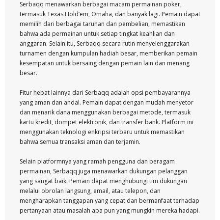
Serbaqq menawarkan berbagai macam permainan poker,
termasuk Texas Hold’em, Omaha, dan banyak lagi. Pemain dapat
memilih dari berbagai taruhan dan pembelian, memastikan
bahwa ada permainan untuk setiap tingkat keahlian dan
anggaran. Selain itu, Serbaqq secara rutin menyelenggarakan
turnamen dengan kumpulan hadiah besar, memberikan pemain
kesempatan untuk bersaing dengan pemain lain dan menang
besar.
Fitur hebat lainnya dari Serbaqq adalah opsi pembayarannya
yang aman dan andal. Pemain dapat dengan mudah menyetor
dan menarik dana menggunakan berbagai metode, termasuk
kartu kredit, dompet elektronik, dan transfer bank. Platform ini
menggunakan teknologi enkripsi terbaru untuk memastikan
bahwa semua transaksi aman dan terjamin.
Selain platformnya yang ramah pengguna dan beragam
permainan, Serbaqq juga menawarkan dukungan pelanggan
yang sangat baik. Pemain dapat menghubungi tim dukungan
melalui obrolan langsung, email, atau telepon, dan
mengharapkan tanggapan yang cepat dan bermanfaat terhadap
pertanyaan atau masalah apa pun yang mungkin mereka hadapi.