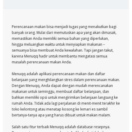
Perencanaan makan bisa menjadi tugas yang menakutkan bagi
banyak orang. Mulai dari memutuskan apa yang akan dimasak,
memastikan Anda memiliki semua bahan yang diperlukan,
hingga meluangkan waktu untuk menyiapkan makanan –
semuanya bisa membuat Anda kewalahan. Tapi jangan takut,
karena Menuqq hadir untuk membantu mengatasi semua
masalah perencanaan makan Anda.
Menuqq adalah aplikasi perencanaan makan dan daftar
belanjaan yang menghilangkan stres dalam perencanaan makan.
Dengan Menuqq, Anda dapat dengan mudah merencanakan
makanan untuk seminggu, membuat daftar belanjaan, dan
bahkan memiliki opsi untuk mengirimkan belanjaan langsung ke
rumah Anda. Tidak ada lagi perjalanan di menit-menit terakhir ke
toko kelontong atau menatap kosong ke lemari es sambil
bertanya-tanya apa yang harus dibuat untuk makan malam.
Salah satu fitur terbaik Menuqq adalah database resepnya.