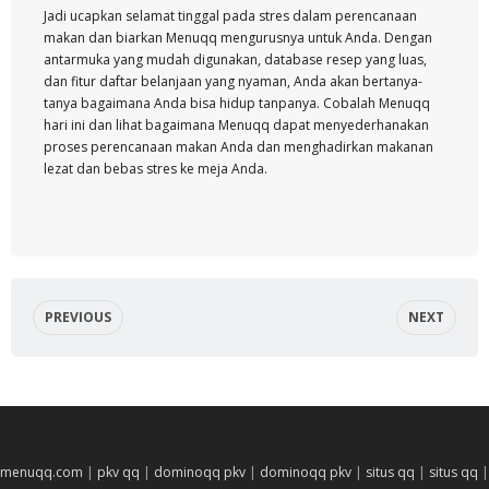
Jadi ucapkan selamat tinggal pada stres dalam perencanaan
makan dan biarkan Menuqq mengurusnya untuk Anda. Dengan
antarmuka yang mudah digunakan, database resep yang luas,
dan fitur daftar belanjaan yang nyaman, Anda akan bertanya-
tanya bagaimana Anda bisa hidup tanpanya. Cobalah Menuqq
hari ini dan lihat bagaimana Menuqq dapat menyederhanakan
proses perencanaan makan Anda dan menghadirkan makanan
lezat dan bebas stres ke meja Anda.
PREVIOUS
NEXT
menuqq.com
|
pkv qq
|
dominoqq pkv
|
dominoqq pkv
|
situs qq
|
situs qq
|