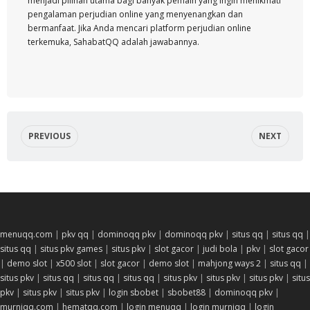
menjadi pilihan utama bagi banyak pemain yang ingin menikmati
pengalaman perjudian online yang menyenangkan dan
bermanfaat. Jika Anda mencari platform perjudian online
terkemuka, SahabatQQ adalah jawabannya.
PREVIOUS
NEXT
menuqq.com
|
pkv qq
|
dominoqq pkv
|
dominoqq pkv
|
situs qq
|
situs qq
|
situs qq
|
situs pkv games
|
situs pkv
|
slot gacor
|
judi bola
|
pkv
|
slot gacor
|
demo slot
|
x500 slot
|
slot gacor
|
demo slot
|
mahjong ways 2
|
situs qq
|
situs pkv
|
situs qq
|
situs qq
|
situs qq
|
situs pkv
|
situs pkv
|
situs pkv
|
situs
pkv
|
situs pkv
|
situs pkv
|
login sbobet
|
sbobet88
|
dominoqq pkv
|
murniqq.com
|
hematqq.com
|
login menuqq
|
login murniqq
|
login