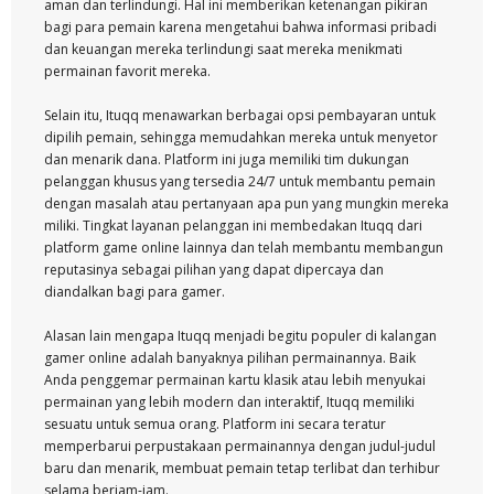
aman dan terlindungi. Hal ini memberikan ketenangan pikiran
bagi para pemain karena mengetahui bahwa informasi pribadi
dan keuangan mereka terlindungi saat mereka menikmati
permainan favorit mereka.
Selain itu, Ituqq menawarkan berbagai opsi pembayaran untuk
dipilih pemain, sehingga memudahkan mereka untuk menyetor
dan menarik dana. Platform ini juga memiliki tim dukungan
pelanggan khusus yang tersedia 24/7 untuk membantu pemain
dengan masalah atau pertanyaan apa pun yang mungkin mereka
miliki. Tingkat layanan pelanggan ini membedakan Ituqq dari
platform game online lainnya dan telah membantu membangun
reputasinya sebagai pilihan yang dapat dipercaya dan
diandalkan bagi para gamer.
Alasan lain mengapa Ituqq menjadi begitu populer di kalangan
gamer online adalah banyaknya pilihan permainannya. Baik
Anda penggemar permainan kartu klasik atau lebih menyukai
permainan yang lebih modern dan interaktif, Ituqq memiliki
sesuatu untuk semua orang. Platform ini secara teratur
memperbarui perpustakaan permainannya dengan judul-judul
baru dan menarik, membuat pemain tetap terlibat dan terhibur
selama berjam-jam.