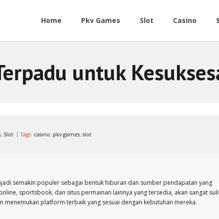
Home
Pkv Games
Slot
Casino
Terpadu untuk Kesuksesa
s
,
Slot
Tags:
casino
,
pkv games
,
slot
menjadi semakin populer sebagai bentuk hiburan dan sumber pendapatan yang
ine, sportsbook, dan situs permainan lainnya yang tersedia, akan sangat suli
an menemukan platform terbaik yang sesuai dengan kebutuhan mereka.