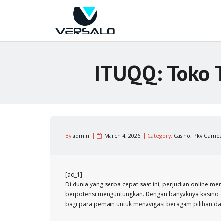
Skip
to
content
ITUQQ: Toko 
By
admin
March 4, 2026
Category:
Casino
,
Pkv Game
[ad_1]
Di dunia yang serba cepat saat ini, perjudian online 
berpotensi menguntungkan. Dengan banyaknya kasino onl
bagi para pemain untuk menavigasi beragam pilihan d