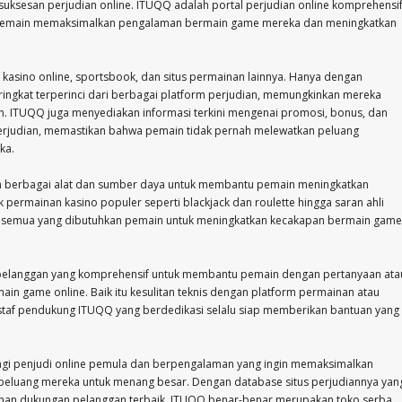
esuksesan perjudian online. ITUQQ adalah portal perjudian online komprehensi
pemain memaksimalkan pengalaman bermain game mereka dan meningkatkan
f kasino online, sportsbook, dan situs permainan lainnya. Hanya dengan
ingkat terperinci dari berbagai platform perjudian, memungkinkan mereka
. ITUQQ juga menyediakan informasi terkini mengenai promosi, bonus, dan
 perjudian, memastikan bahwa pemain tidak pernah melewatkan peluang
ka.
an berbagai alat dan sumber daya untuk membantu pemain meningkatkan
uk permainan kasino populer seperti blackjack dan roulette hingga saran ahli
i semua yang dibutuhkan pemain untuk meningkatkan kecakapan bermain game
n pelanggan yang komprehensif untuk membantu pemain dengan pertanyaan ata
n game online. Baik itu kesulitan teknis dengan platform permainan atau
m staf pendukung ITUQQ yang berdedikasi selalu siap memberikan bantuan yang
agi penjudi online pemula dan berpengalaman yang ingin memaksimalkan
luang mereka untuk menang besar. Dengan database situs perjudiannya yan
yanan dukungan pelanggan terbaik, ITUQQ benar-benar merupakan toko serba