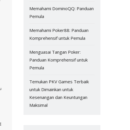
f
Memahami DominoQQ: Panduan
Pemula
Memahami Poker88: Panduan
Komprehensif untuk Pemula
Menguasai Tangan Poker:
Panduan Komprehensif untuk
Pemula
Temukan PKV Games Terbaik
u
untuk Dimainkan untuk
Kesenangan dan Keuntungan
Maksimal
g