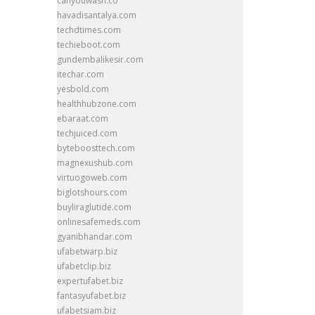
canyouwash.co
havadisantalya.com
techdtimes.com
techieboot.com
gundembalikesir.com
itechar.com
yesbold.com
healthhubzone.com
ebaraat.com
techjuiced.com
byteboosttech.com
magnexushub.com
virtuogoweb.com
biglotshours.com
buyliraglutide.com
onlinesafemeds.com
gyanibhandar.com
ufabetwarp.biz
ufabetclip.biz
expertufabet.biz
fantasyufabet.biz
ufabetsiam.biz