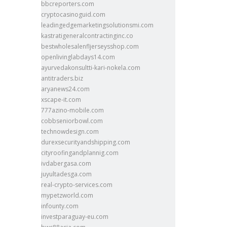
bbcreporters.com
cryptocasinoguid.com
leadingedgemarketingsolutionsmi.com
kastratigeneralcontractinginc.co
bestwholesalenfljerseysshop.com
openlivinglabdays14.com
ayurvedakonsultti-kari-nokela.com
antitraders.biz
aryanews24.com
xscape-it.com
777azino-mobile.com
cobbseniorbowl.com
technowdesign.com
durexsecurityandshipping.com
cityroofingandplannig.com
ivdabergasa.com
juyultadesga.com
real-crypto-services.com
mypetzworld.com
infounty.com
investparaguay-eu.com