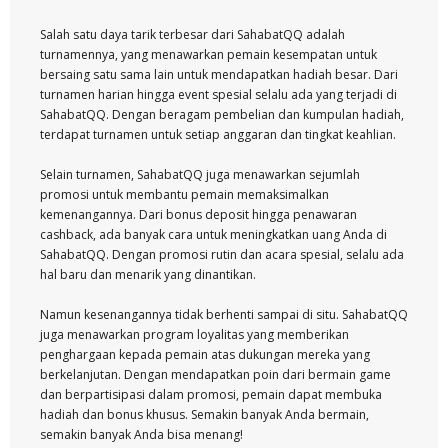
Salah satu daya tarik terbesar dari SahabatQQ adalah
turnamennya, yang menawarkan pemain kesempatan untuk
bersaing satu sama lain untuk mendapatkan hadiah besar. Dari
turnamen harian hingga event spesial selalu ada yang terjadi di
SahabatQQ. Dengan beragam pembelian dan kumpulan hadiah,
terdapat turnamen untuk setiap anggaran dan tingkat keahlian.
Selain turnamen, SahabatQQ juga menawarkan sejumlah
promosi untuk membantu pemain memaksimalkan
kemenangannya. Dari bonus deposit hingga penawaran
cashback, ada banyak cara untuk meningkatkan uang Anda di
SahabatQQ. Dengan promosi rutin dan acara spesial, selalu ada
hal baru dan menarik yang dinantikan.
Namun kesenangannya tidak berhenti sampai di situ. SahabatQQ
juga menawarkan program loyalitas yang memberikan
penghargaan kepada pemain atas dukungan mereka yang
berkelanjutan. Dengan mendapatkan poin dari bermain game
dan berpartisipasi dalam promosi, pemain dapat membuka
hadiah dan bonus khusus. Semakin banyak Anda bermain,
semakin banyak Anda bisa menang!