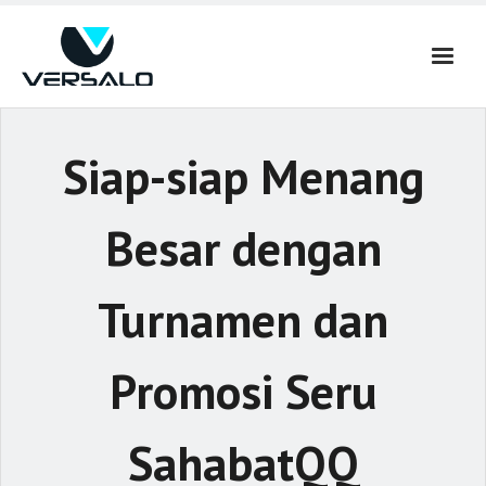
Skip
to
content
Siap-siap Menang
Besar dengan
Turnamen dan
Promosi Seru
SahabatQQ