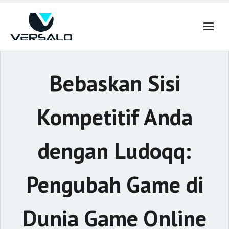
Skip
to
content
Bebaskan Sisi
Kompetitif Anda
dengan Ludoqq:
Pengubah Game di
Dunia Game Online