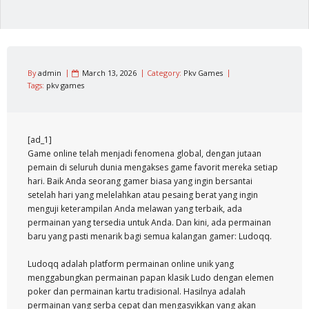
By
admin
March 13, 2026
Category:
Pkv Games
Tags:
pkv games
[ad_1]
Game online telah menjadi fenomena global, dengan jutaan
pemain di seluruh dunia mengakses game favorit mereka setiap
hari. Baik Anda seorang gamer biasa yang ingin bersantai
setelah hari yang melelahkan atau pesaing berat yang ingin
menguji keterampilan Anda melawan yang terbaik, ada
permainan yang tersedia untuk Anda. Dan kini, ada permainan
baru yang pasti menarik bagi semua kalangan gamer: Ludoqq.
Ludoqq adalah platform permainan online unik yang
menggabungkan permainan papan klasik Ludo dengan elemen
poker dan permainan kartu tradisional. Hasilnya adalah
permainan yang serba cepat dan mengasyikkan yang akan