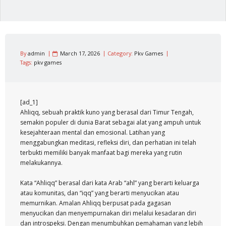
By
admin
March 17, 2026
Category:
Pkv Games
Tags:
pkv games
[ad_1]
Ahliqq, sebuah praktik kuno yang berasal dari Timur Tengah,
semakin populer di dunia Barat sebagai alat yang ampuh untuk
kesejahteraan mental dan emosional. Latihan yang
menggabungkan meditasi, refleksi diri, dan perhatian ini telah
terbukti memiliki banyak manfaat bagi mereka yang rutin
melakukannya.
Kata “Ahliqq” berasal dari kata Arab “ahl” yang berarti keluarga
atau komunitas, dan “iqq” yang berarti menyucikan atau
memurnikan. Amalan Ahliqq berpusat pada gagasan
menyucikan dan menyempurnakan diri melalui kesadaran diri
dan introspeksi. Dengan menumbuhkan pemahaman yang lebih