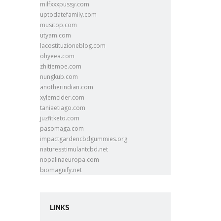
milfxxxpussy.com
uptodatefamily.com
musitop.com
utyam.com
lacostituzioneblog.com
ohyeea.com
zhitiemoe.com
nungkub.com
anotherindian.com
xylemcider.com
taniaetiago.com
juzfitketo.com
pasomaga.com
impactgardencbdgummies.org
naturesstimulantcbd.net
nopalinaeuropa.com
biomagnify.net
LINKS