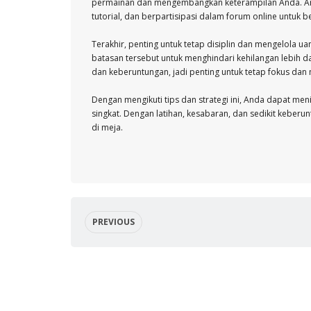
permainan dan mengembangkan keterampilan Anda. And
tutorial, dan berpartisipasi dalam forum online untuk 
Terakhir, penting untuk tetap disiplin dan mengelola u
batasan tersebut untuk menghindari kehilangan lebih
dan keberuntungan, jadi penting untuk tetap fokus dan
Dengan mengikuti tips dan strategi ini, Anda dapat m
singkat. Dengan latihan, kesabaran, dan sedikit kebe
di meja.
PREVIOUS