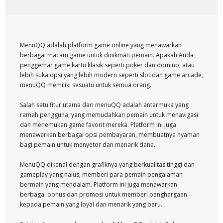
MenuQQ adalah platform game online yang menawarkan
berbagai macam game untuk dinikmati pemain. Apakah Anda
penggemar game kartu klasik seperti poker dan domino, atau
lebih suka opsi yang lebih modern seperti slot dan game arcade,
menuQQ memiliki sesuatu untuk semua orang.
Salah satu fitur utama dari menuQQ adalah antarmuka yang
ramah pengguna, yang memudahkan pemain untuk menavigasi
dan menemukan game favorit mereka. Platform ini juga
menawarkan berbagai opsi pembayaran, membuatnya nyaman
bagi pemain untuk menyetor dan menarik dana.
MenuQQ dikenal dengan grafiknya yang berkualitas tinggi dan
gameplay yang halus, memberi para pemain pengalaman
bermain yang mendalam. Platform ini juga menawarkan
berbagai bonus dan promosi untuk memberi penghargaan
kepada pemain yang loyal dan menarik yang baru.