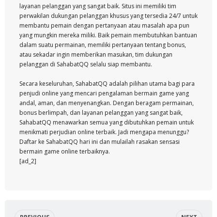
layanan pelanggan yang sangat baik. Situs ini memiliki tim
perwakilan dukungan pelanggan khusus yang tersedia 24/7 untuk
membantu pemain dengan pertanyaan atau masalah apa pun
yang mungkin mereka miliki. Baik pemain membutuhkan bantuan
dalam suatu permainan, memiliki pertanyaan tentang bonus,
atau sekadar ingin memberikan masukan, tim dukungan
pelanggan di SahabatQQ selalu siap membantu.
Secara keseluruhan, SahabatQQ adalah pilihan utama bagi para
penjudi online yang mencari pengalaman bermain game yang
andal, aman, dan menyenangkan. Dengan beragam permainan,
bonus berlimpah, dan layanan pelanggan yang sangat baik,
SahabatQQ menawarkan semua yang dibutuhkan pemain untuk
menikmati perjudian online terbaik. Jadi mengapa menunggu?
Daftar ke SahabatQQ hari ini dan mulailah rasakan sensasi
bermain game online terbaiknya.
[ad_2]