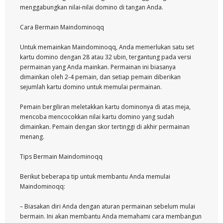
menggabungkan nilai-nilai domino di tangan Anda.
Cara Bermain Maindominoqq
Untuk memainkan Maindominoqq, Anda memerlukan satu set
kartu domino dengan 28 atau 32 ubin, tergantung pada versi
permainan yang Anda mainkan. Permainan ini biasanya
dimainkan oleh 2-4 pemain, dan setiap pemain diberikan
sejumlah kartu domino untuk memulai permainan.
Pemain bergiliran meletakkan kartu dominonya di atas meja,
mencoba mencocokkan nilai kartu domino yang sudah
dimainkan. Pemain dengan skor tertinggi di akhir permainan
menang.
Tips Bermain Maindominoqq
Berikut beberapa tip untuk membantu Anda memulai
Maindominoqq:
– Biasakan diri Anda dengan aturan permainan sebelum mulai
bermain. Ini akan membantu Anda memahami cara membangun