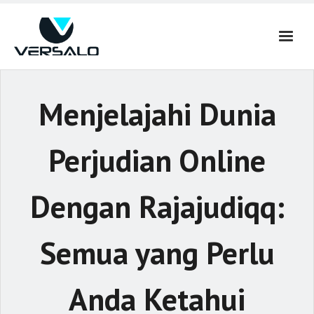
Skip
to
content
Menjelajahi Dunia
Perjudian Online
Dengan Rajajudiqq:
Semua yang Perlu
Anda Ketahui