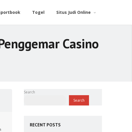
Sportbook
Togel
Situs Judi Online
Penggemar Casino
Search
Search
RECENT POSTS
m