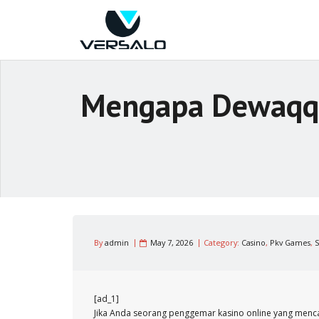
Skip
to
content
Mengapa Dewaqq 
By
admin
May 7, 2026
Category:
Casino
,
Pkv Games
,
S
[ad_1]
Jika Anda seorang penggemar kasino online yang men