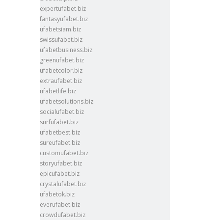
expertufabet.biz
fantasyufabet.biz
ufabetsiam.biz
swissufabet.biz
ufabetbusiness.biz
greenufabet.biz
ufabetcolor.biz
extraufabet.biz
ufabetlife.biz
ufabetsolutions.biz
socialufabet.biz
surfufabet.biz
ufabetbest.biz
sureufabet.biz
customufabet.biz
storyufabet.biz
epicufabet.biz
crystalufabet.biz
ufabetok.biz
everufabet.biz
crowdufabet.biz