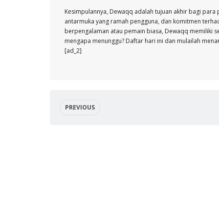
Kesimpulannya, Dewaqq adalah tujuan akhir bagi para
antarmuka yang ramah pengguna, dan komitmen terha
berpengalaman atau pemain biasa, Dewaqq memiliki s
mengapa menunggu? Daftar hari ini dan mulailah mena
[ad_2]
PREVIOUS