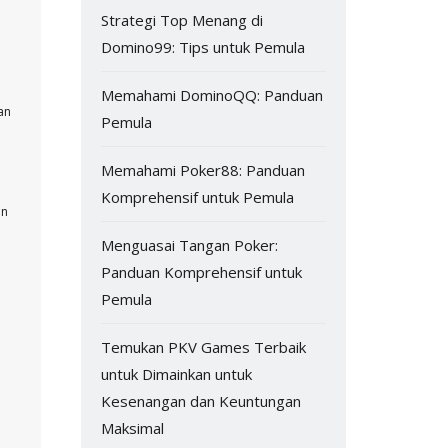
Strategi Top Menang di
Domino99: Tips untuk Pemula
Memahami DominoQQ: Panduan
an
Pemula
Memahami Poker88: Panduan
Komprehensif untuk Pemula
an
Menguasai Tangan Poker:
Panduan Komprehensif untuk
Pemula
Temukan PKV Games Terbaik
untuk Dimainkan untuk
Kesenangan dan Keuntungan
Maksimal