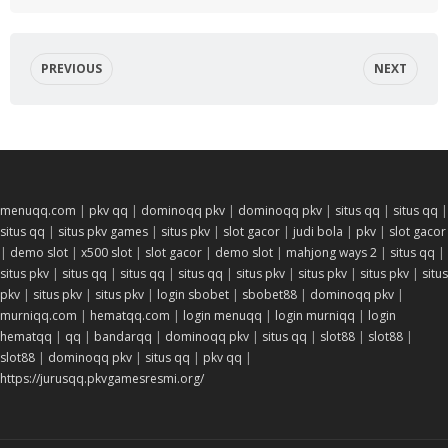
PREVIOUS
NEXT
menuqq.com
|
pkv qq
|
dominoqq pkv
|
dominoqq pkv
|
situs qq
|
situs qq
|
situs qq
|
situs pkv games
|
situs pkv
|
slot gacor
|
judi bola
|
pkv
|
slot gacor
|
demo slot
|
x500 slot
|
slot gacor
|
demo slot
|
mahjong ways 2
|
situs qq
|
situs pkv
|
situs qq
|
situs qq
|
situs qq
|
situs pkv
|
situs pkv
|
situs pkv
|
situs
pkv
|
situs pkv
|
situs pkv
|
login sbobet
|
sbobet88
|
dominoqq pkv
|
murniqq.com
|
hematqq.com
|
login menuqq
|
login murniqq
|
login
hematqq
|
qq
|
bandarqq
|
dominoqq pkv
|
situs qq
|
slot88
|
slot88
|
slot88
|
dominoqq pkv
|
situs qq
|
pkv qq
|
https://jurusqq.pkvgamesresmi.org/