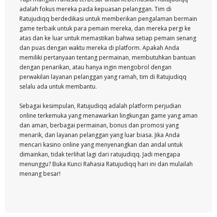
adalah fokus mereka pada kepuasan pelanggan. Tim di
Ratujudiqq berdedikasi untuk memberikan pengalaman bermain
game terbaik untuk para pemain mereka, dan mereka pergi ke
atas dan ke luar untuk memastikan bahwa setiap pemain senang
dan puas dengan waktu mereka di platform. Apakah Anda
memiliki pertanyaan tentang permainan, membutuhkan bantuan
dengan penarikan, atau hanya ingin mengobrol dengan
perwakilan layanan pelanggan yang ramah, tim di Ratujudiqq
selalu ada untuk membantu.
Sebagai kesimpulan, Ratujudiqq adalah platform perjudian
online terkemuka yang menawarkan lingkungan game yang aman
dan aman, berbagai permainan, bonus dan promosi yang
menarik, dan layanan pelanggan yang luar biasa. Jika Anda
mencari kasino online yang menyenangkan dan andal untuk
dimainkan, tidak terlihat lagi dari ratujudiqq. Jadi mengapa
menunggu? Buka Kunci Rahasia Ratujudiqq hari ini dan mulailah
menang besar!