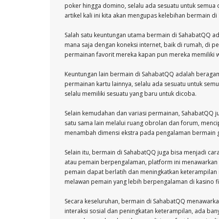
poker hingga domino, selalu ada sesuatu untuk semua 
artikel kali ini kita akan mengupas kelebihan bermain
Salah satu keuntungan utama bermain di SahabatQQ ad
mana saja dengan koneksi internet, baik di rumah, di p
permainan favorit mereka kapan pun mereka memiliki wak
Keuntungan lain bermain di SahabatQQ adalah beragam
permainan kartu lainnya, selalu ada sesuatu untuk semu
selalu memiliki sesuatu yang baru untuk dicoba.
Selain kemudahan dan variasi permainan, SahabatQQ j
satu sama lain melalui ruang obrolan dan forum, menc
menambah dimensi ekstra pada pengalaman bermain g
Selain itu, bermain di SahabatQQ juga bisa menjadi c
atau pemain berpengalaman, platform ini menawarkan 
pemain dapat berlatih dan meningkatkan keterampila
melawan pemain yang lebih berpengalaman di kasino fi
Secara keseluruhan, bermain di SahabatQQ menawarkan
interaksi sosial dan peningkatan keterampilan, ada ba