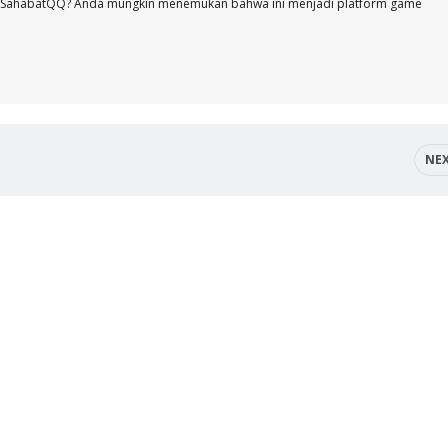
i SahabatQQ? Anda mungkin menemukan bahwa ini menjadi platform game
NE