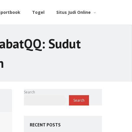
Sportbook
Togel
Situs Judi Online
abatQQ: Sudut
n
Search
Search
RECENT POSTS