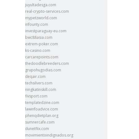
juyultadesga.com
real-crypto-services.com
mypetzworld.com
infounty.com
investparaguay-eu.com
bwc88asia.com
extrem-poker.com
ks-casino.com
carcarepoints.com
thedoodlebreeders.com
grupohugodias.com
deqair.com
techsilvers.com
ningkatinskill.com
fivsport.com
templatedzine.com
lawinfoadvice.com
phenqdietplan.org
sumnercafe.com
dunetflix.com
movimientoindignados.org