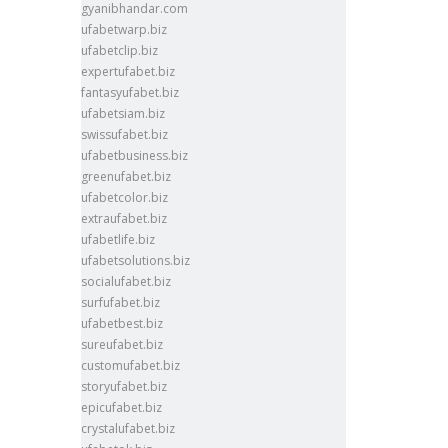
gyanibhandar.com
ufabetwarp.biz
ufabetclip.biz
expertufabet.biz
fantasyufabet.biz
ufabetsiam.biz
swissufabet.biz
ufabetbusiness.biz
greenufabet.biz
ufabetcolor.biz
extraufabet.biz
ufabetlife.biz
ufabetsolutions.biz
socialufabet.biz
surfufabet.biz
ufabetbest.biz
sureufabet.biz
customufabet.biz
storyufabet.biz
epicufabet.biz
crystalufabet.biz