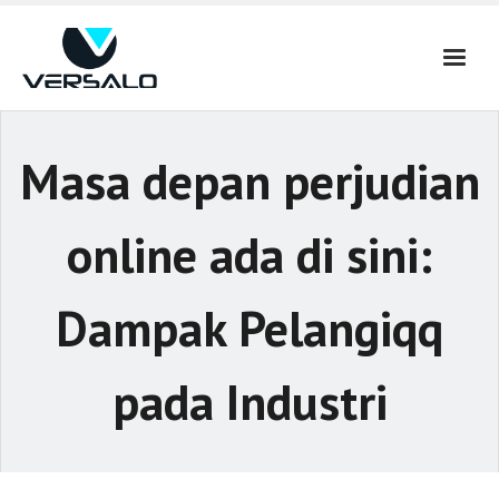
Skip
to
content
Masa depan perjudian
online ada di sini:
Dampak Pelangiqq
pada Industri