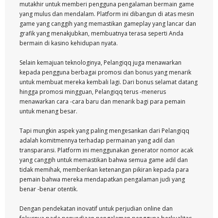
mutakhir untuk memberi pengguna pengalaman bermain game
yang mulus dan mendalam. Platform ini dibangun di atas mesin
game yang canggih yang memastikan gameplay yang lancar dan
grafik yang menakjubkan, membuatnya terasa seperti Anda
bermain di kasino kehidupan nyata.
Selain kemajuan teknologinya, Pelangiqq juga menawarkan
kepada pengguna berbagai promosi dan bonus yang menarik
untuk membuat mereka kembali lagi. Dari bonus selamat datang
hingga promosi mingguan, Pelangiqq terus -menerus
menawarkan cara -cara baru dan menarik bagi para pemain
untuk menang besar.
Tapi mungkin aspek yang paling mengesankan dari Pelangiqq
adalah komitmennya terhadap permainan yang adil dan
transparansi. Platform ini menggunakan generator nomor acak
yang canggih untuk memastikan bahwa semua game adil dan
tidak memihak, memberikan ketenangan pikiran kepada para
pemain bahwa mereka mendapatkan pengalaman judi yang
benar -benar otentik.
Dengan pendekatan inovatif untuk perjudian online dan