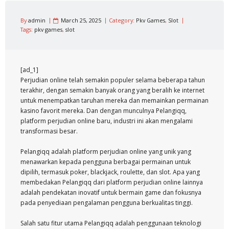
By
admin
March 25, 2025
Category:
Pkv Games
,
Slot
Tags:
pkv games
,
slot
[ad_1]
Perjudian online telah semakin populer selama beberapa tahun
terakhir, dengan semakin banyak orang yang beralih ke internet
untuk menempatkan taruhan mereka dan memainkan permainan
kasino favorit mereka. Dan dengan munculnya Pelangiqq,
platform perjudian online baru, industri ini akan mengalami
transformasi besar.
Pelangiqq adalah platform perjudian online yang unik yang
menawarkan kepada pengguna berbagai permainan untuk
dipilih, termasuk poker, blackjack, roulette, dan slot. Apa yang
membedakan Pelangiqq dari platform perjudian online lainnya
adalah pendekatan inovatif untuk bermain game dan fokusnya
pada penyediaan pengalaman pengguna berkualitas tinggi.
Salah satu fitur utama Pelangiqq adalah penggunaan teknologi