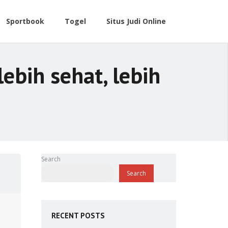
Sportbook
Togel
Situs Judi Online
ebih sehat, lebih
Search
Search
RECENT POSTS