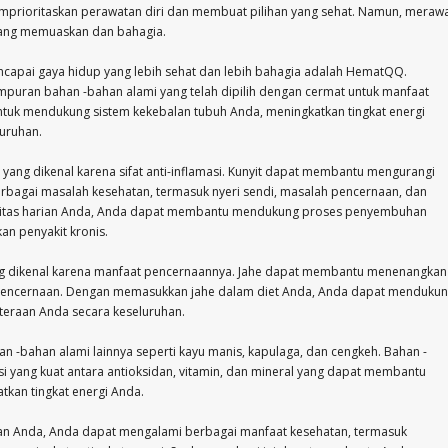
memprioritaskan perawatan diri dan membuat pilihan yang sehat. Namun, meraw
 yang memuaskan dan bahagia.
capai gaya hidup yang lebih sehat dan lebih bahagia adalah HematQQ.
puran bahan -bahan alami yang telah dipilih dengan cermat untuk manfaat
tuk mendukung sistem kekebalan tubuh Anda, meningkatkan tingkat energi
uruhan.
ang dikenal karena sifat anti-inflamasi. Kunyit dapat membantu mengurangi
agai masalah kesehatan, termasuk nyeri sendi, masalah pencernaan, dan
tinitas harian Anda, Anda dapat membantu mendukung proses penyembuhan
n penyakit kronis.
ang dikenal karena manfaat pencernaannya. Jahe dapat membantu menenangkan
n pencernaan. Dengan memasukkan jahe dalam diet Anda, Anda dapat menduku
eraan Anda secara keseluruhan.
 -bahan alami lainnya seperti kayu manis, kapulaga, dan cengkeh. Bahan -
 yang kuat antara antioksidan, vitamin, dan mineral yang dapat membantu
kan tingkat energi Anda.
n Anda, Anda dapat mengalami berbagai manfaat kesehatan, termasuk