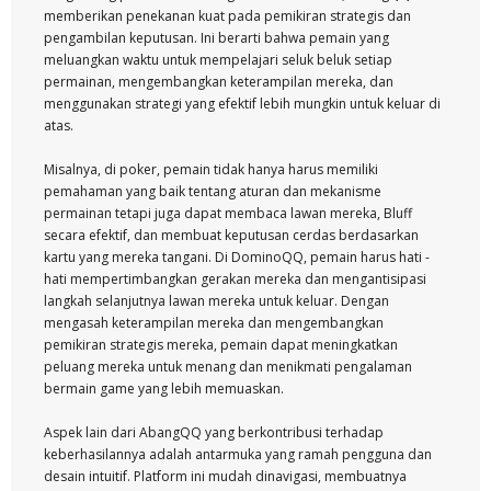
memberikan penekanan kuat pada pemikiran strategis dan
pengambilan keputusan. Ini berarti bahwa pemain yang
meluangkan waktu untuk mempelajari seluk beluk setiap
permainan, mengembangkan keterampilan mereka, dan
menggunakan strategi yang efektif lebih mungkin untuk keluar di
atas.
Misalnya, di poker, pemain tidak hanya harus memiliki
pemahaman yang baik tentang aturan dan mekanisme
permainan tetapi juga dapat membaca lawan mereka, Bluff
secara efektif, dan membuat keputusan cerdas berdasarkan
kartu yang mereka tangani. Di DominoQQ, pemain harus hati -
hati mempertimbangkan gerakan mereka dan mengantisipasi
langkah selanjutnya lawan mereka untuk keluar. Dengan
mengasah keterampilan mereka dan mengembangkan
pemikiran strategis mereka, pemain dapat meningkatkan
peluang mereka untuk menang dan menikmati pengalaman
bermain game yang lebih memuaskan.
Aspek lain dari AbangQQ yang berkontribusi terhadap
keberhasilannya adalah antarmuka yang ramah pengguna dan
desain intuitif. Platform ini mudah dinavigasi, membuatnya