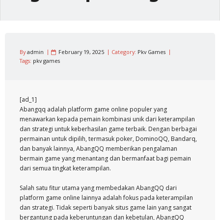
By
admin
February 19, 2025
Category:
Pkv Games
Tags:
pkv games
[ad_1]
Abangqq adalah platform game online populer yang
menawarkan kepada pemain kombinasi unik dari keterampilan
dan strategi untuk keberhasilan game terbaik. Dengan berbagai
permainan untuk dipilih, termasuk poker, DominoQQ, Bandarq,
dan banyak lainnya, AbangQQ memberikan pengalaman
bermain game yang menantang dan bermanfaat bagi pemain
dari semua tingkat keterampilan.
Salah satu fitur utama yang membedakan AbangQQ dari
platform game online lainnya adalah fokus pada keterampilan
dan strategi. Tidak seperti banyak situs game lain yang sangat
bergantung pada keberuntungan dan kebetulan, AbangQQ