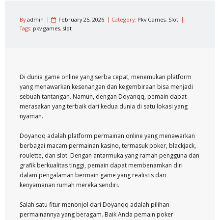
By
admin
February 25, 2026
Category:
Pkv Games
,
Slot
Tags:
pkv games
,
slot
Di dunia game online yang serba cepat, menemukan platform
yang menawarkan kesenangan dan kegembiraan bisa menjadi
sebuah tantangan. Namun, dengan Doyanqq, pemain dapat
merasakan yang terbaik dari kedua dunia di satu lokasi yang
nyaman.
Doyanqq adalah platform permainan online yang menawarkan
berbagai macam permainan kasino, termasuk poker, blackjack,
roulette, dan slot. Dengan antarmuka yang ramah pengguna dan
grafik berkualitas tinggi, pemain dapat membenamkan diri
dalam pengalaman bermain game yang realistis dari
kenyamanan rumah mereka sendiri.
Salah satu fitur menonjol dari Doyanqq adalah pilihan
permainannya yang beragam. Baik Anda pemain poker