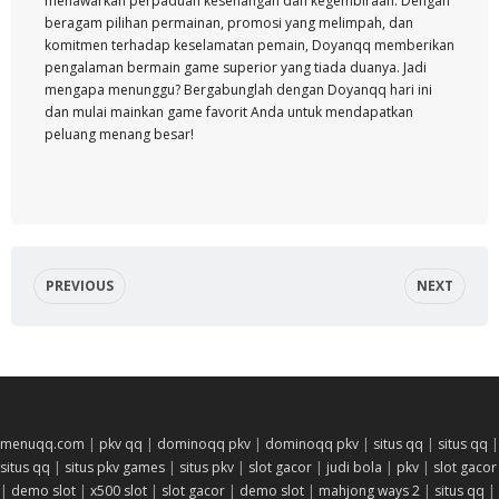
menawarkan perpaduan kesenangan dan kegembiraan. Dengan
beragam pilihan permainan, promosi yang melimpah, dan
komitmen terhadap keselamatan pemain, Doyanqq memberikan
pengalaman bermain game superior yang tiada duanya. Jadi
mengapa menunggu? Bergabunglah dengan Doyanqq hari ini
dan mulai mainkan game favorit Anda untuk mendapatkan
peluang menang besar!
PREVIOUS
NEXT
menuqq.com
|
pkv qq
|
dominoqq pkv
|
dominoqq pkv
|
situs qq
|
situs qq
|
situs qq
|
situs pkv games
|
situs pkv
|
slot gacor
|
judi bola
|
pkv
|
slot gacor
|
demo slot
|
x500 slot
|
slot gacor
|
demo slot
|
mahjong ways 2
|
situs qq
|