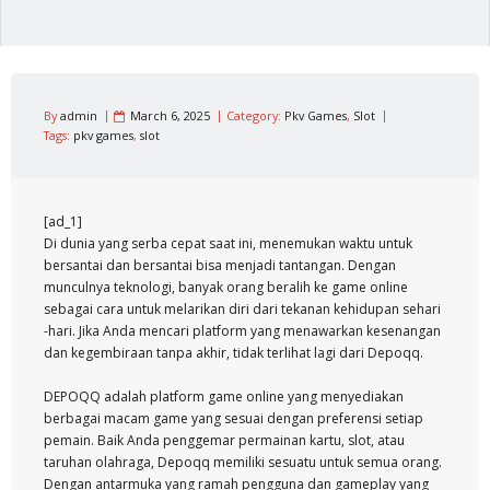
By
admin
March 6, 2025
Category:
Pkv Games
,
Slot
Tags:
pkv games
,
slot
[ad_1]
Di dunia yang serba cepat saat ini, menemukan waktu untuk
bersantai dan bersantai bisa menjadi tantangan. Dengan
munculnya teknologi, banyak orang beralih ke game online
sebagai cara untuk melarikan diri dari tekanan kehidupan sehari
-hari. Jika Anda mencari platform yang menawarkan kesenangan
dan kegembiraan tanpa akhir, tidak terlihat lagi dari Depoqq.
DEPOQQ adalah platform game online yang menyediakan
berbagai macam game yang sesuai dengan preferensi setiap
pemain. Baik Anda penggemar permainan kartu, slot, atau
taruhan olahraga, Depoqq memiliki sesuatu untuk semua orang.
Dengan antarmuka yang ramah pengguna dan gameplay yang