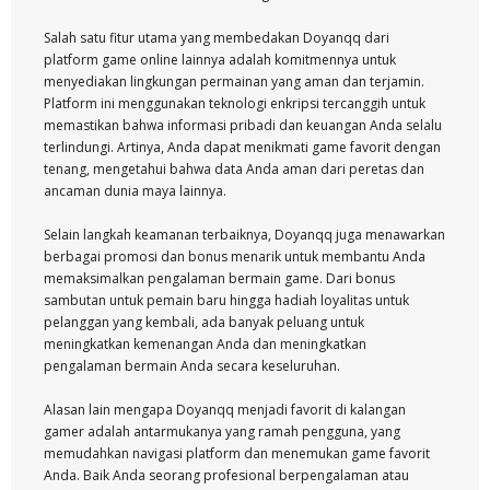
Salah satu fitur utama yang membedakan Doyanqq dari
platform game online lainnya adalah komitmennya untuk
menyediakan lingkungan permainan yang aman dan terjamin.
Platform ini menggunakan teknologi enkripsi tercanggih untuk
memastikan bahwa informasi pribadi dan keuangan Anda selalu
terlindungi. Artinya, Anda dapat menikmati game favorit dengan
tenang, mengetahui bahwa data Anda aman dari peretas dan
ancaman dunia maya lainnya.
Selain langkah keamanan terbaiknya, Doyanqq juga menawarkan
berbagai promosi dan bonus menarik untuk membantu Anda
memaksimalkan pengalaman bermain game. Dari bonus
sambutan untuk pemain baru hingga hadiah loyalitas untuk
pelanggan yang kembali, ada banyak peluang untuk
meningkatkan kemenangan Anda dan meningkatkan
pengalaman bermain Anda secara keseluruhan.
Alasan lain mengapa Doyanqq menjadi favorit di kalangan
gamer adalah antarmukanya yang ramah pengguna, yang
memudahkan navigasi platform dan menemukan game favorit
Anda. Baik Anda seorang profesional berpengalaman atau