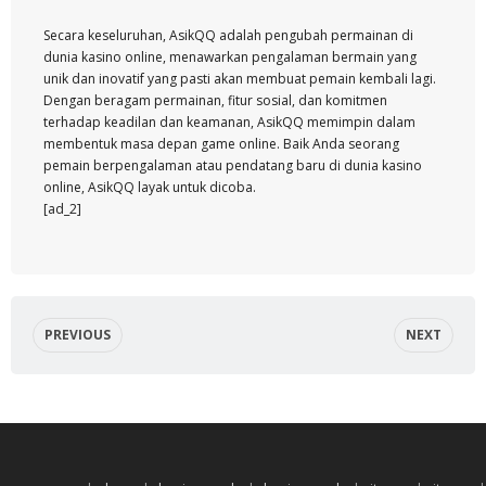
Secara keseluruhan, AsikQQ adalah pengubah permainan di
dunia kasino online, menawarkan pengalaman bermain yang
unik dan inovatif yang pasti akan membuat pemain kembali lagi.
Dengan beragam permainan, fitur sosial, dan komitmen
terhadap keadilan dan keamanan, AsikQQ memimpin dalam
membentuk masa depan game online. Baik Anda seorang
pemain berpengalaman atau pendatang baru di dunia kasino
online, AsikQQ layak untuk dicoba.
[ad_2]
PREVIOUS
NEXT