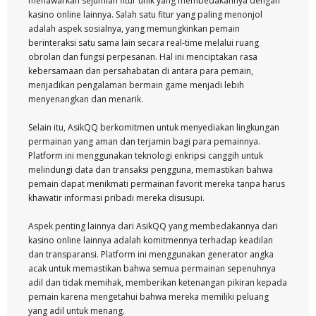
menawarkan sejumlah fitur unik yang membedakannya dengan
kasino online lainnya. Salah satu fitur yang paling menonjol
adalah aspek sosialnya, yang memungkinkan pemain
berinteraksi satu sama lain secara real-time melalui ruang
obrolan dan fungsi perpesanan. Hal ini menciptakan rasa
kebersamaan dan persahabatan di antara para pemain,
menjadikan pengalaman bermain game menjadi lebih
menyenangkan dan menarik.
Selain itu, AsikQQ berkomitmen untuk menyediakan lingkungan
permainan yang aman dan terjamin bagi para pemainnya.
Platform ini menggunakan teknologi enkripsi canggih untuk
melindungi data dan transaksi pengguna, memastikan bahwa
pemain dapat menikmati permainan favorit mereka tanpa harus
khawatir informasi pribadi mereka disusupi.
Aspek penting lainnya dari AsikQQ yang membedakannya dari
kasino online lainnya adalah komitmennya terhadap keadilan
dan transparansi. Platform ini menggunakan generator angka
acak untuk memastikan bahwa semua permainan sepenuhnya
adil dan tidak memihak, memberikan ketenangan pikiran kepada
pemain karena mengetahui bahwa mereka memiliki peluang
yang adil untuk menang.