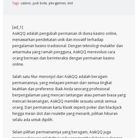
Tags:
casino
,
judi bola
,
pkv games
,
slot
[ad_1]
AsikQQ adalah pengubah permainan di dunia kasino online,
menawarkan pendekatan unik dan inovatif terhadap
pengalaman kasino tradisional. Dengan teknologi mutakhir dan
antarmuka yang ramah pengguna, AsikQQ merevolusi cara
orang bermain dan berinteraksi dengan permainan kasino
online.
Salah satu fitur menonjol dari AsikQQ adalah beragam
permainannya, yang melayani pemain dari semua tingkat
keahlian dan preferensi. Baik Anda seorang profesional
berpengalaman yang mencari tantangan atau pemain biasa yang
mencari kesenangan, AsikQQ memiliki sesuatu untuk semua
orang. Dari permainan kartu klasik seperti poker dan blackjack
hingga mesin slot dan roulette yang menarik, pilihan hiburan
selalu ada untuk dipilih.
Selain pilihan permainannya yang beragam, AsikQQ juga