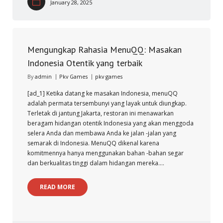
January 28, 2025
Mengungkap Rahasia MenuQQ: Masakan
Indonesia Otentik yang terbaik
By
admin
Pkv Games
pkv games
[ad_1] Ketika datang ke masakan Indonesia, menuQQ
adalah permata tersembunyi yang layak untuk diungkap.
Terletak di jantung Jakarta, restoran ini menawarkan
beragam hidangan otentik Indonesia yang akan menggoda
selera Anda dan membawa Anda ke jalan -jalan yang
semarak di Indonesia. MenuQQ dikenal karena
komitmennya hanya menggunakan bahan -bahan segar
dan berkualitas tinggi dalam hidangan mereka.…
READ MORE