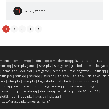
January 27, 2025
1
2
…
8
menuqq.com
|
pkv qq
|
dominoqq pkv
|
dominoqq pkv
|
situs qq
|
situs qq
|
situs qq
|
situs pkv games
|
situs pkv
|
slot gacor
|
judi bola
|
pkv
|
slot gacor
|
demo slot
|
x500 slot
|
slot gacor
|
demo slot
|
mahjong ways 2
|
situs qq
|
situs pkv
|
situs qq
|
situs qq
|
situs qq
|
situs pkv
|
situs pkv
|
situs pkv
|
situs
pkv
|
situs pkv
|
situs pkv
|
login sbobet
|
sbobet88
|
dominoqq pkv
|
murniqq.com
|
hematqq.com
|
login menuqq
|
login murniqq
|
login
hematqq
|
qq
|
bandarqq
|
dominoqq pkv
|
situs qq
|
slot88
|
slot88
|
slot88
|
dominoqq pkv
|
situs qq
|
pkv qq
|
https://jurusqq.pkvgamesresmi.org/