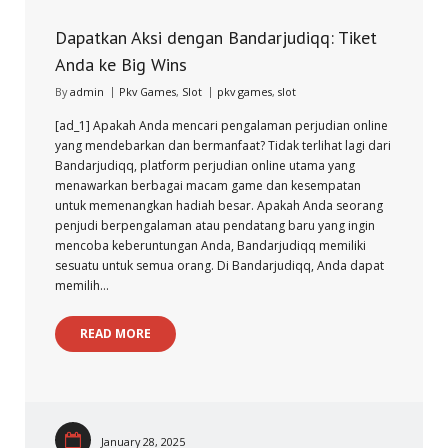
Dapatkan Aksi dengan Bandarjudiqq: Tiket
Anda ke Big Wins
By
admin
Pkv Games
,
Slot
pkv games
,
slot
[ad_1] Apakah Anda mencari pengalaman perjudian online
yang mendebarkan dan bermanfaat? Tidak terlihat lagi dari
Bandarjudiqq, platform perjudian online utama yang
menawarkan berbagai macam game dan kesempatan
untuk memenangkan hadiah besar. Apakah Anda seorang
penjudi berpengalaman atau pendatang baru yang ingin
mencoba keberuntungan Anda, Bandarjudiqq memiliki
sesuatu untuk semua orang. Di Bandarjudiqq, Anda dapat
memilih…
READ MORE
January 28, 2025