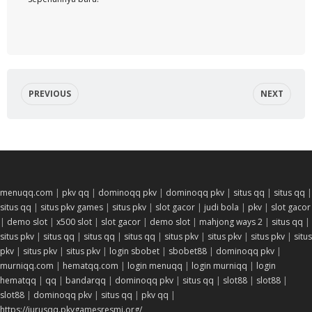
PREVIOUS
NEXT
menuqq.com
|
pkv qq
|
dominoqq pkv
|
dominoqq pkv
|
situs qq
|
situs qq
|
situs qq
|
situs pkv games
|
situs pkv
|
slot gacor
|
judi bola
|
pkv
|
slot gacor
|
demo slot
|
x500 slot
|
slot gacor
|
demo slot
|
mahjong ways 2
|
situs qq
|
situs pkv
|
situs qq
|
situs qq
|
situs qq
|
situs pkv
|
situs pkv
|
situs pkv
|
situs
pkv
|
situs pkv
|
situs pkv
|
login sbobet
|
sbobet88
|
dominoqq pkv
|
murniqq.com
|
hematqq.com
|
login menuqq
|
login murniqq
|
login
hematqq
|
qq
|
bandarqq
|
dominoqq pkv
|
situs qq
|
slot88
|
slot88
|
slot88
|
dominoqq pkv
|
situs qq
|
pkv qq
|
https://jurusqq.pkvgamesresmi.org/