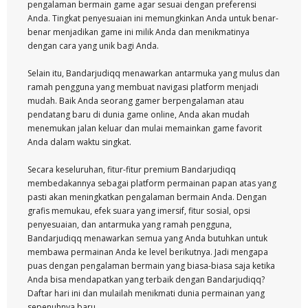
pengalaman bermain game agar sesuai dengan preferensi
Anda. Tingkat penyesuaian ini memungkinkan Anda untuk benar-
benar menjadikan game ini milik Anda dan menikmatinya
dengan cara yang unik bagi Anda.
Selain itu, Bandarjudiqq menawarkan antarmuka yang mulus dan
ramah pengguna yang membuat navigasi platform menjadi
mudah. Baik Anda seorang gamer berpengalaman atau
pendatang baru di dunia game online, Anda akan mudah
menemukan jalan keluar dan mulai memainkan game favorit
Anda dalam waktu singkat.
Secara keseluruhan, fitur-fitur premium Bandarjudiqq
membedakannya sebagai platform permainan papan atas yang
pasti akan meningkatkan pengalaman bermain Anda. Dengan
grafis memukau, efek suara yang imersif, fitur sosial, opsi
penyesuaian, dan antarmuka yang ramah pengguna,
Bandarjudiqq menawarkan semua yang Anda butuhkan untuk
membawa permainan Anda ke level berikutnya. Jadi mengapa
puas dengan pengalaman bermain yang biasa-biasa saja ketika
Anda bisa mendapatkan yang terbaik dengan Bandarjudiqq?
Daftar hari ini dan mulailah menikmati dunia permainan yang
sepenuhnya baru.