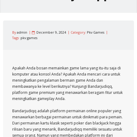
By
admin
December 9, 2024
Category:
Pkv Games
Tags:
pkv games
Apakah Anda bosan memainkan game lama yang itu-itu saja di
komputer atau konsol Anda? Apakah Anda mencari cara untuk
meningkatkan pengalaman bermain game Anda dan
membawanya ke level berikutnya? Kunjungi Bandarjudiqq,
platform game premium yang menawarkan beragam fitur untuk
meningkatkan gameplay Anda.
Bandarjudiqq adalah platform permainan online populer yang
menawarkan berbagai permainan untuk dinikmati para pemain.
Dari permainan kartu klasik seperti poker dan blackjack hingga
rilisan baru yang menarik, Bandarjudiqq memiliki sesuatu untuk
semua orang. Namun yang membedakan platform ini dari