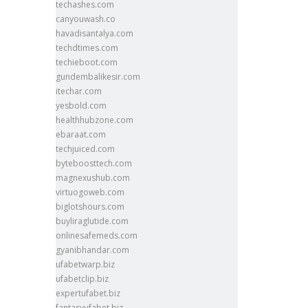
techashes.com
canyouwash.co
havadisantalya.com
techdtimes.com
techieboot.com
gundembalikesir.com
itechar.com
yesbold.com
healthhubzone.com
ebaraat.com
techjuiced.com
byteboosttech.com
magnexushub.com
virtuogoweb.com
biglotshours.com
buyliraglutide.com
onlinesafemeds.com
gyanibhandar.com
ufabetwarp.biz
ufabetclip.biz
expertufabet.biz
fantasyufabet.biz