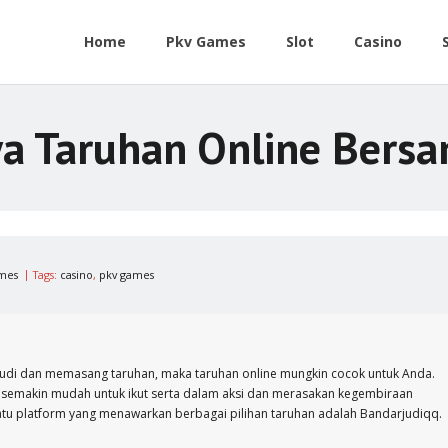
Home
Pkv Games
Slot
Casino
a Taruhan Online Bersa
mes
Tags:
casino
,
pkv games
judi dan memasang taruhan, maka taruhan online mungkin cocok untuk Anda.
 semakin mudah untuk ikut serta dalam aksi dan merasakan kegembiraan
atu platform yang menawarkan berbagai pilihan taruhan adalah Bandarjudiqq.