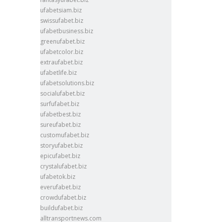
ufabetsiam.biz
swissufabet.biz
ufabetbusiness.biz
greenufabet.biz
ufabetcolor.biz
extraufabet.biz
ufabetlife.biz
ufabetsolutions.biz
socialufabet.biz
surfufabet.biz
ufabetbest.biz
sureufabet.biz
customufabet.biz
storyufabet.biz
epicufabet.biz
crystalufabet.biz
ufabetok.biz
everufabet.biz
crowdufabet.biz
buildufabet.biz
alltransportnews.com