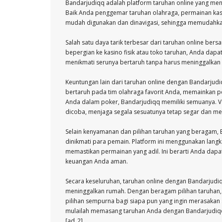
Bandarjudiqq adalah platform taruhan online yang men
Baik Anda penggemar taruhan olahraga, permainan kasin
mudah digunakan dan dinavigasi, sehingga memudahka
Salah satu daya tarik terbesar dari taruhan online b
bepergian ke kasino fisik atau toko taruhan, Anda dap
menikmati serunya bertaruh tanpa harus meninggalkan
Keuntungan lain dari taruhan online dengan Bandarjudiq
bertaruh pada tim olahraga favorit Anda, memainkan per
Anda dalam poker, Bandarjudiqq memiliki semuanya. Va
dicoba, menjaga segala sesuatunya tetap segar dan me
Selain kenyamanan dan pilihan taruhan yang beragam,
dinikmati para pemain. Platform ini menggunakan lang
memastikan permainan yang adil. Ini berarti Anda dapa
keuangan Anda aman.
Secara keseluruhan, taruhan online dengan Bandarjudi
meninggalkan rumah. Dengan beragam pilihan taruhan,
pilihan sempurna bagi siapa pun yang ingin merasakan 
mulailah memasang taruhan Anda dengan Bandarjudiq
[ad_2]