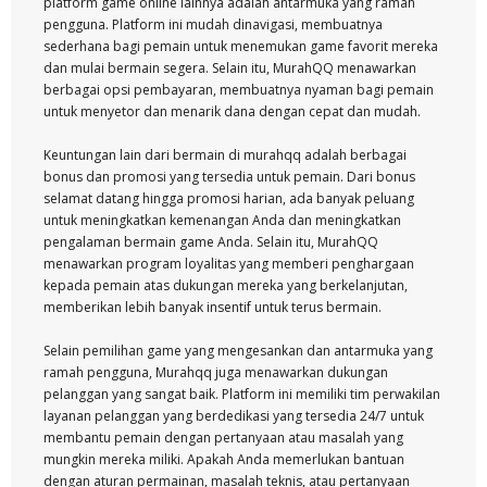
platform game online lainnya adalah antarmuka yang ramah
pengguna. Platform ini mudah dinavigasi, membuatnya
sederhana bagi pemain untuk menemukan game favorit mereka
dan mulai bermain segera. Selain itu, MurahQQ menawarkan
berbagai opsi pembayaran, membuatnya nyaman bagi pemain
untuk menyetor dan menarik dana dengan cepat dan mudah.
Keuntungan lain dari bermain di murahqq adalah berbagai
bonus dan promosi yang tersedia untuk pemain. Dari bonus
selamat datang hingga promosi harian, ada banyak peluang
untuk meningkatkan kemenangan Anda dan meningkatkan
pengalaman bermain game Anda. Selain itu, MurahQQ
menawarkan program loyalitas yang memberi penghargaan
kepada pemain atas dukungan mereka yang berkelanjutan,
memberikan lebih banyak insentif untuk terus bermain.
Selain pemilihan game yang mengesankan dan antarmuka yang
ramah pengguna, Murahqq juga menawarkan dukungan
pelanggan yang sangat baik. Platform ini memiliki tim perwakilan
layanan pelanggan yang berdedikasi yang tersedia 24/7 untuk
membantu pemain dengan pertanyaan atau masalah yang
mungkin mereka miliki. Apakah Anda memerlukan bantuan
dengan aturan permainan, masalah teknis, atau pertanyaan