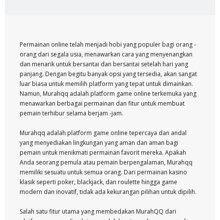
Permainan online telah menjadi hobi yang populer bagi orang -
orang dari segala usia, menawarkan cara yang menyenangkan
dan menarik untuk bersantai dan bersantai setelah hari yang
panjang. Dengan begitu banyak opsi yang tersedia, akan sangat
luar biasa untuk memilih platform yang tepat untuk dimainkan.
Namun, Murahqq adalah platform game online terkemuka yang
menawarkan berbagai permainan dan fitur untuk membuat
pemain terhibur selama berjam -jam.
Murahqq adalah platform game online tepercaya dan andal
yang menyediakan lingkungan yang aman dan aman bagi
pemain untuk menikmati permainan favorit mereka. Apakah
Anda seorang pemula atau pemain berpengalaman, Murahqq
memiliki sesuatu untuk semua orang. Dari permainan kasino
klasik seperti poker, blackjack, dan roulette hingga game
modern dan inovatif, tidak ada kekurangan pilihan untuk dipilih.
Salah satu fitur utama yang membedakan MurahQQ dari