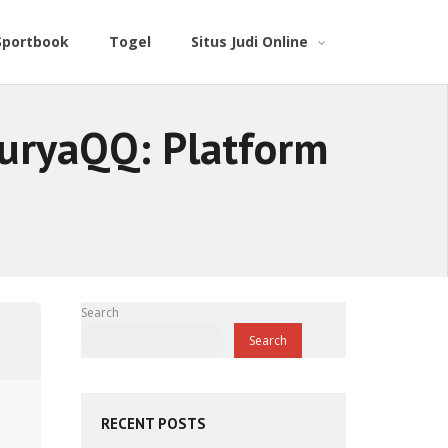
Sportbook
Togel
Situs Judi Online
uryaQQ: Platform
Search
Search
RECENT POSTS