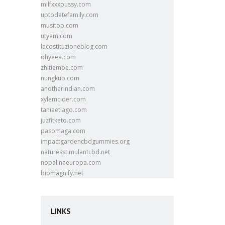
milfxxxpussy.com
uptodatefamily.com
musitop.com
utyam.com
lacostituzioneblog.com
ohyeea.com
zhitiemoe.com
nungkub.com
anotherindian.com
xylemcider.com
taniaetiago.com
juzfitketo.com
pasomaga.com
impactgardencbdgummies.org
naturesstimulantcbd.net
nopalinaeuropa.com
biomagnify.net
LINKS