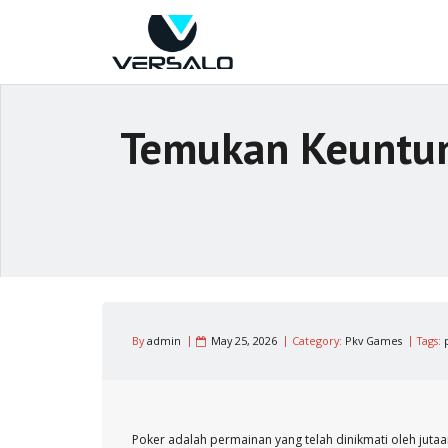
Skip
to
content
Temukan Keuntun
By
admin
May 25, 2026
Category:
Pkv Games
Tags:
Poker adalah permainan yang telah dinikmati oleh juta