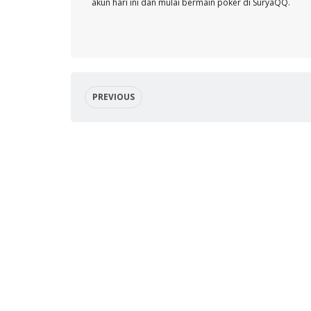
akun hari ini dan mulai bermain poker di SuryaQQ.
PREVIOUS