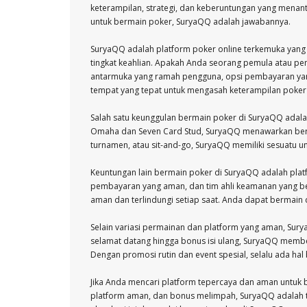
keterampilan, strategi, dan keberuntungan yang menan
untuk bermain poker, SuryaQQ adalah jawabannya.
SuryaQQ adalah platform poker online terkemuka yan
tingkat keahlian. Apakah Anda seorang pemula atau p
antarmuka yang ramah pengguna, opsi pembayaran yan
tempat yang tepat untuk mengasah keterampilan poke
Salah satu keunggulan bermain poker di SuryaQQ adala
Omaha dan Seven Card Stud, SuryaQQ menawarkan berag
turnamen, atau sit-and-go, SuryaQQ memiliki sesuatu u
Keuntungan lain bermain poker di SuryaQQ adalah platf
pembayaran yang aman, dan tim ahli keamanan yang b
aman dan terlindungi setiap saat. Anda dapat bermain
Selain variasi permainan dan platform yang aman, Su
selamat datang hingga bonus isi ulang, SuryaQQ memb
Dengan promosi rutin dan event spesial, selalu ada hal
Jika Anda mencari platform tepercaya dan aman untu
platform aman, dan bonus melimpah, SuryaQQ adalah t