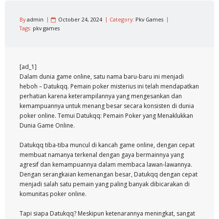
By
admin
October 24, 2024
Category:
Pkv Games
Tags:
pkv games
[ad_1]
Dalam dunia game online, satu nama baru-baru ini menjadi
heboh – Datukqq. Pemain poker misterius ini telah mendapatkan
perhatian karena keterampilannya yang mengesankan dan
kemampuannya untuk menang besar secara konsisten di dunia
poker online. Temui Datukqq: Pemain Poker yang Menaklukkan
Dunia Game Online.
Datukqq tiba-tiba muncul di kancah game online, dengan cepat
membuat namanya terkenal dengan gaya bermainnya yang
agresif dan kemampuannya dalam membaca lawan-lawannya.
Dengan serangkaian kemenangan besar, Datukqq dengan cepat
menjadi salah satu pemain yang paling banyak dibicarakan di
komunitas poker online.
Tapi siapa Datukqq? Meskipun ketenarannya meningkat, sangat