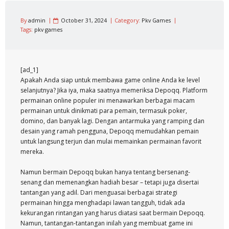
By
admin
October 31, 2024
Category:
Pkv Games
Tags:
pkv games
[ad_1]
Apakah Anda siap untuk membawa game online Anda ke level
selanjutnya? Jika iya, maka saatnya memeriksa Depoqq. Platform
permainan online populer ini menawarkan berbagai macam
permainan untuk dinikmati para pemain, termasuk poker,
domino, dan banyak lagi. Dengan antarmuka yang ramping dan
desain yang ramah pengguna, Depoqq memudahkan pemain
untuk langsung terjun dan mulai memainkan permainan favorit
mereka.
Namun bermain Depoqq bukan hanya tentang bersenang-
senang dan memenangkan hadiah besar – tetapi juga disertai
tantangan yang adil. Dari menguasai berbagai strategi
permainan hingga menghadapi lawan tangguh, tidak ada
kekurangan rintangan yang harus diatasi saat bermain Depoqq.
Namun, tantangan-tantangan inilah yang membuat game ini