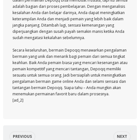
dalam permainan Depoqq bisa membuat frustasi, tapi itu semua
adalah bagian dari proses pembelajaran. Dengan menganalisis
kesalahan Anda dan belajar darinya, Anda dapat meningkatkan
keterampilan Anda dan menjadi pemain yang lebih baik dalam
jangka panjang. Ditambah lagi, sensasi kemenangan yang
diperjuangkan dengan susah payah semakin manis ketika Anda
sudah mengatasi kekalahan sebelumnya.
Secara keseluruhan, bermain Depoqq menawarkan pengalaman
bermain yang unik dan menarik bagi pemain dari semua tingkat
keahlian. Baik Anda pemain biasa yang mencari kesenangan atau
pemain kompetitif yang mencari tantangan, Depoqq memiliki
sesuatu untuk semua orang. Jadi bersiaplah untuk meningkatkan
pengalaman bermain game online Anda dan selami sensasi dan
tantangan bermain Depoqq. Siapa tahu – Anda mungkin akan
menemukan permainan favorit baru dalam prosesnya.
[ad_2]
PREVIOUS
NEXT