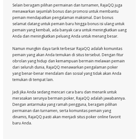
Selain beragam pilihan permainan dan turnamen, RajaQQ juga
menawarkan sejumlah bonus dan promosi untuk membantu
pemain mendapatkan pengalaman maksimal. Dari bonus
selamat datang untuk pemain baru hingga bonus isi ulang untuk
pemain yang kembali, ada banyak cara untuk meningkatkan uang
Anda dan meningkatkan peluang Anda untuk menang besar.
Namun mungkin daya tarik terbesar RajaQQ adalah komunitas
pemain yang akan Anda temukan di situs tersebut. Dengan fitur
obrolan yang hidup dan kemampuan bermain melawan pemain
dari seluruh dunia, RajaQQ menawarkan pengalaman poker
yang benar-benar mendalam dan sosial yang tidak akan Anda
temukan di tempat lain.
Jadi jika Anda sedang mencari cara baru dan menarik untuk
merasakan serunya bermain poker, RajaQQ adalah jawabannya.
Dengan antarmuka yang ramah pengguna, beragam pilihan
permainan dan turnamen, serta komunitas pemain yang
dinamis, RajaQQ pasti akan menjadi situs poker online favorit
baru Anda.