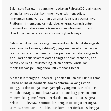
Salah satu fitur utama yang membedakan RahAsiaQQ dari kasino
online lainnya adalah komitmennya untuk menyediakan
lingkungan game yang aman dan aman bagi para pemainnya.
Platform ini menggunakan teknologi enkripsi canggih untuk
memastikan bahwa semua transaksi dan informasi pribadi
dilindungi dari peretas dan ancaman cyber lainnya.
Selain pemilihan game yang mengesankan dan langkah-langkah
keamanan terkemuka, RahAsiaQQ juga menawarkan berbagai
bonus dan promosi menarik untuk pemain baru dan yang sudah
ada. Dari bonus selamat datang hingga hadiah cashback, ada
banyak peluang untuk meningkatkan bankroll Anda dan
meningkatkan peluang Anda untuk menang besar.
Alasan lain mengapa RahAsiaQQ adalah tujuan akhir untuk game
kasino online di Indonesia adalah antarmuka yang ramah
pengguna dan pengalaman gameplay yang mulus. Platform ini
mudah dinavigasi, membuatnya sederhana bagi pemain untuk
menemukan game favorit mereka dan mulai bermain segera.
Selain itu, RahAsiaQQ kompatibel dengan berbagai perangkat,
termasuk smartphone, tablet, dan komputer desktop, sehingga