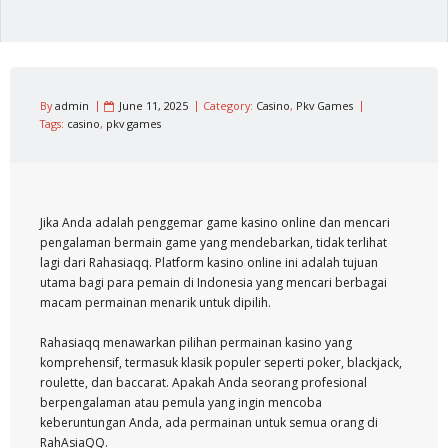
By
admin
June 11, 2025
Category:
Casino
,
Pkv Games
Tags:
casino
,
pkv games
Jika Anda adalah penggemar game kasino online dan mencari
pengalaman bermain game yang mendebarkan, tidak terlihat
lagi dari Rahasiaqq. Platform kasino online ini adalah tujuan
utama bagi para pemain di Indonesia yang mencari berbagai
macam permainan menarik untuk dipilih.
Rahasiaqq menawarkan pilihan permainan kasino yang
komprehensif, termasuk klasik populer seperti poker, blackjack,
roulette, dan baccarat. Apakah Anda seorang profesional
berpengalaman atau pemula yang ingin mencoba
keberuntungan Anda, ada permainan untuk semua orang di
RahAsiaQQ.