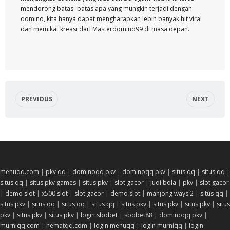
mendorong batas -batas apa yang mungkin terjadi dengan
domino, kita hanya dapat mengharapkan lebih banyak hit viral
dan memikat kreasi dari Masterdomino99 di masa depan.
PREVIOUS
NEXT
menuqq.com
|
pkv qq
|
dominoqq pkv
|
dominoqq pkv
|
situs qq
|
situs qq
|
situs qq
|
situs pkv games
|
situs pkv
|
slot gacor
|
judi bola
|
pkv
|
slot gacor
|
demo slot
|
x500 slot
|
slot gacor
|
demo slot
|
mahjong ways 2
|
situs qq
|
situs pkv
|
situs qq
|
situs qq
|
situs qq
|
situs pkv
|
situs pkv
|
situs pkv
|
situs
pkv
|
situs pkv
|
situs pkv
|
login sbobet
|
sbobet88
|
dominoqq pkv
|
murniqq.com
|
hematqq.com
|
login menuqq
|
login murniqq
|
login