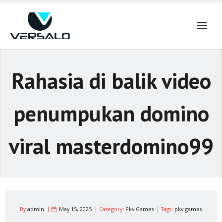
Skip
to
content
Rahasia di balik video
penumpukan domino
viral masterdomino99
By
admin
May 15, 2025
Category:
Pkv Games
Tags:
pkv games