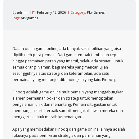
By
admin
February 13, 2026
Category:
Pkv Games
Tags:
pkv games
Dalam dunia game online, ada banyak sekali pilihan yang bisa
dipilih oleh para pemain. Dari game tembak-tembakan cepat
hingga permainan peran yang imersif, selalu ada sesuatu untuk
semua orang. Namun, bagi mereka yang mencari ujian
sesungguhnya atas strategi dan keterampilan, ada satu
permainan yang menonjol dibandingkan yang lain: Pinoqq.
Pinoqq adalah game online multipemain yang menggabungkan
elemen permainan poker dan strategi untuk menciptakan
pengalaman unik dan menantang. Pemain ditugaskan untuk
membangun kartu terbaik sambil mengakali lawan mereka dan
menggertak untuk meraih kemenangan.
Apa yang membedakan Pinoqq dari game online lainnya adalah
fokusnya pada pemikiran strategis dan permainan yang