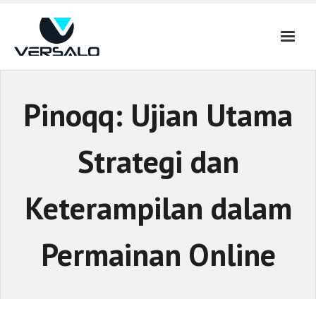
Skip
to
content
Pinoqq: Ujian Utama
Strategi dan
Keterampilan dalam
Permainan Online