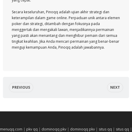
yang cepat.
Secara keseluruhan, Pinoqq adalah ujian akhir strategi dan
keterampilan dalam game online. Perpaduan unik antara elemen
poker dan strategi, ditambah dengan fokusnya pada
menggertak dan mengakali lawan, menjadikannya permainan
yang pasti akan menantang dan menghibur pemain dari semua
tingkat keahlian. Jika Anda mencari permainan yang benar-benar
menguji kemampuan Anda, Pinoqq adalah jawabannya.
PREVIOUS
NEXT
menuqq.com
|
pkv qq
|
dominoqq pkv
|
dominoqq pkv
|
situs qq
|
situs qq
|