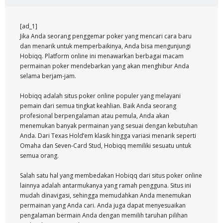
[ad_1]
Jika Anda seorang penggemar poker yang mencari cara baru
dan menarik untuk memperbaikinya, Anda bisa mengunjungi
Hobiqq. Platform online ini menawarkan berbagai macam
permainan poker mendebarkan yang akan menghibur Anda
selama berjam-jam.
Hobiqq adalah situs poker online populer yang melayani
pemain dari semua tingkat keahlian. Baik Anda seorang
profesional berpengalaman atau pemula, Anda akan
menemukan banyak permainan yang sesuai dengan kebutuhan
Anda. Dari Texas Hold’em klasik hingga variasi menarik seperti
Omaha dan Seven-Card Stud, Hobiqq memiliki sesuatu untuk
semua orang.
Salah satu hal yang membedakan Hobiqq dari situs poker online
lainnya adalah antarmukanya yang ramah pengguna. Situs ini
mudah dinavigasi, sehingga memudahkan Anda menemukan
permainan yang Anda cari. Anda juga dapat menyesuaikan
pengalaman bermain Anda dengan memilih taruhan pilihan