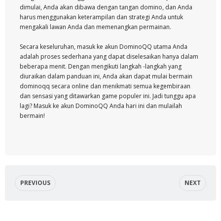
dimulai, Anda akan dibawa dengan tangan domino, dan Anda
harus menggunakan keterampilan dan strategi Anda untuk
mengakali lawan Anda dan memenangkan permainan.
Secara keseluruhan, masuk ke akun DominoQQ utama Anda
adalah proses sederhana yang dapat diselesaikan hanya dalam
beberapa menit. Dengan mengikuti langkah -langkah yang
diuraikan dalam panduan ini, Anda akan dapat mulai bermain
dominoqq secara online dan menikmati semua kegembiraan
dan sensasi yang ditawarkan game populer ini. Jadi tunggu apa
lagi? Masuk ke akun DominoQQ Anda hari ini dan mulailah
bermain!
PREVIOUS
NEXT