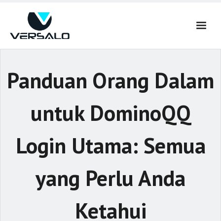
Skip
to
content
Panduan Orang Dalam
untuk DominoQQ
Login Utama: Semua
yang Perlu Anda
Ketahui