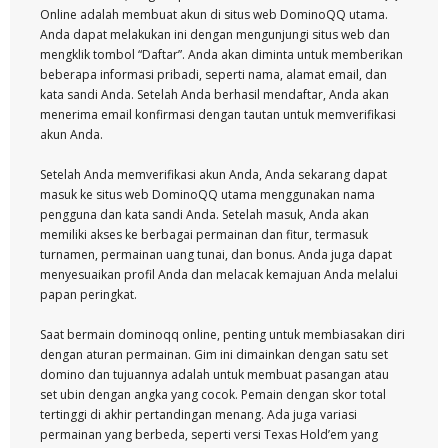
Online adalah membuat akun di situs web DominoQQ utama.
Anda dapat melakukan ini dengan mengunjungi situs web dan
mengklik tombol “Daftar”. Anda akan diminta untuk memberikan
beberapa informasi pribadi, seperti nama, alamat email, dan
kata sandi Anda. Setelah Anda berhasil mendaftar, Anda akan
menerima email konfirmasi dengan tautan untuk memverifikasi
akun Anda.
Setelah Anda memverifikasi akun Anda, Anda sekarang dapat
masuk ke situs web DominoQQ utama menggunakan nama
pengguna dan kata sandi Anda. Setelah masuk, Anda akan
memiliki akses ke berbagai permainan dan fitur, termasuk
turnamen, permainan uang tunai, dan bonus. Anda juga dapat
menyesuaikan profil Anda dan melacak kemajuan Anda melalui
papan peringkat.
Saat bermain dominoqq online, penting untuk membiasakan diri
dengan aturan permainan. Gim ini dimainkan dengan satu set
domino dan tujuannya adalah untuk membuat pasangan atau
set ubin dengan angka yang cocok. Pemain dengan skor total
tertinggi di akhir pertandingan menang. Ada juga variasi
permainan yang berbeda, seperti versi Texas Hold’em yang