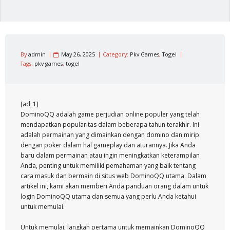
By
admin
May 26, 2025
Category:
Pkv Games
,
Togel
Tags:
pkv games
,
togel
[ad_1]
DominoQQ adalah game perjudian online populer yang telah
mendapatkan popularitas dalam beberapa tahun terakhir. Ini
adalah permainan yang dimainkan dengan domino dan mirip
dengan poker dalam hal gameplay dan aturannya. Jika Anda
baru dalam permainan atau ingin meningkatkan keterampilan
Anda, penting untuk memiliki pemahaman yang baik tentang
cara masuk dan bermain di situs web DominoQQ utama. Dalam
artikel ini, kami akan memberi Anda panduan orang dalam untuk
login DominoQQ utama dan semua yang perlu Anda ketahui
untuk memulai.
Untuk memulai, langkah pertama untuk memainkan DominoQQ