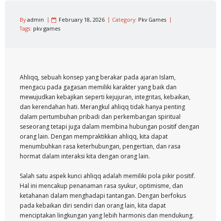
By
admin
February 18, 2026
Category:
Pkv Games
Tags:
pkv games
Ahliqq, sebuah konsep yang berakar pada ajaran Islam,
mengacu pada gagasan memiliki karakter yang baik dan
mewujudkan kebajikan seperti kejujuran, integritas, kebaikan,
dan kerendahan hati. Merangkul ahliqq tidak hanya penting
dalam pertumbuhan pribadi dan perkembangan spiritual
seseorang tetapi juga dalam membina hubungan positif dengan
orang lain. Dengan mempraktikkan ahliqq, kita dapat
menumbuhkan rasa keterhubungan, pengertian, dan rasa
hormat dalam interaksi kita dengan orang lain.
Salah satu aspek kunci ahliqq adalah memiliki pola pikir positif.
Hal ini mencakup penanaman rasa syukur, optimisme, dan
ketahanan dalam menghadapi tantangan. Dengan berfokus
pada kebaikan diri sendiri dan orang lain, kita dapat
menciptakan lingkungan yang lebih harmonis dan mendukung.