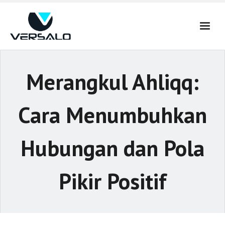
Skip
to
content
Merangkul Ahliqq:
Cara Menumbuhkan
Hubungan dan Pola
Pikir Positif