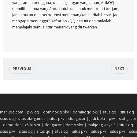
yang ramah pengguna, dan lingkungan yang aman, AsikQQ
memiliki semua yang Anda butuhkan untuk menikmati berjam-
jam hiburan dan berpotensi memenangkan hadiah besar. Jadi
mengapa menunggu? Daftar AsikQQ hari ini dan mulailah
menjelajahi semua fitur menarik yang ditawarkan.
PREVIOUS
NEXT
menuqq.com
|
pkv qq
|
dominoqq pkv
|
dominoqq pkv
|
situs qq
|
situs qq
|
situs qq
|
situs pkv games
|
situs pkv
|
slot gacor
|
judi bola
|
pkv
|
slot gacor
|
demo slot
|
x500 slot
|
slot gacor
|
demo slot
|
mahjong ways 2
|
situs qq
|
situs pkv
|
situs qq
|
situs qq
|
situs qq
|
situs pkv
|
situs pkv
|
situs pkv
|
situs