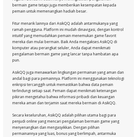
bermain game tetapi juga memberikan kesempatan kepada
pemain untuk memenangkan hadiah besar.
Fitur menarik lainnya dari AsikQQ adalah antarmukanya yang
ramah pengguna. Platform ini mudah dinavigasi, dengan kontrol
intuitif yang memudahkan pemain menemukan game favorit
mereka dan mulai bermain. Baik Anda mengakses AsikQQ di
komputer atau perangkat seluler, Anda dapat menikmati
pengalaman bermain game yang lancar tanpa hambatan apa
pun.
AsikQQ juga menawarkan lingkungan permainan yang aman dan
andal bagi para pemainnya. Platform ini menggunakan teknologi
enkripsi tercanggih untuk memastikan bahwa data pemain
terlindungi setiap saat. Pemain dapat menikmati ketenangan
pikiran mengetahui bahwa informasi pribadi dan keuangan
mereka aman dan terjamin saat mereka bermain di AsikQQ.
Secara keseluruhan, AsikQQ adalah pilihan utama bagi para
penjudi online yang mencari pengalaman bermain game yang
menyenangkan dan mengasyikkan. Dengan pilihan
permainannya yang luas, bonus yang berlimpah, antarmuka