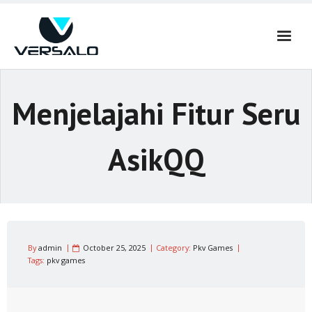
Skip
to
content
Menjelajahi Fitur Seru
AsikQQ
By
admin
October 25, 2025
Category:
Pkv Games
Tags:
pkv games