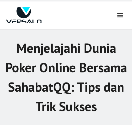
Skip
to
content
Menjelajahi Dunia
Poker Online Bersama
SahabatQQ: Tips dan
Trik Sukses