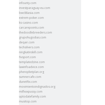
infounty.com
investparaguay-eu.com
bwc88asia.com
extrem-poker.com
ks-casino.com
carcarepoints.com
thedoodlebreeders.com
grupohugodias.com
deqair.com
techsilvers.com
ningkatinskill.com
fivsport.com
templatedzine.com
lawinfoadvice.com
phenqdietplan.org
sumnercafe.com
dunetflix.com
movimientoindignados.org
milfxxxpussy.com
uptodatefamily.com
musitop.com