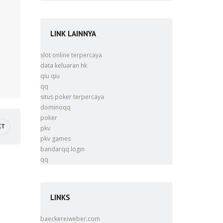
LINK LAINNYA
slot online terpercaya
data keluaran hk
qiu qiu
qq
situs poker terpercaya
dominoqq
poker
XT
pkv
pkv games
bandarqq login
qq
LINKS
baeckereiweber.com