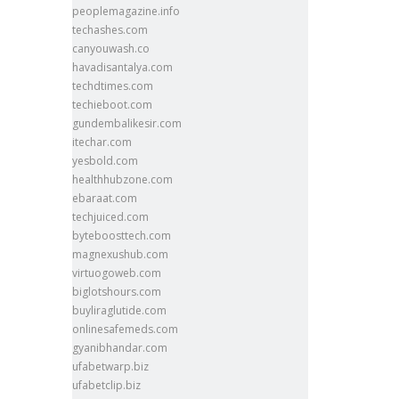
peoplemagazine.info
techashes.com
canyouwash.co
havadisantalya.com
techdtimes.com
techieboot.com
gundembalikesir.com
itechar.com
yesbold.com
healthhubzone.com
ebaraat.com
techjuiced.com
byteboosttech.com
magnexushub.com
virtuogoweb.com
biglotshours.com
buyliraglutide.com
onlinesafemeds.com
gyanibhandar.com
ufabetwarp.biz
ufabetclip.biz