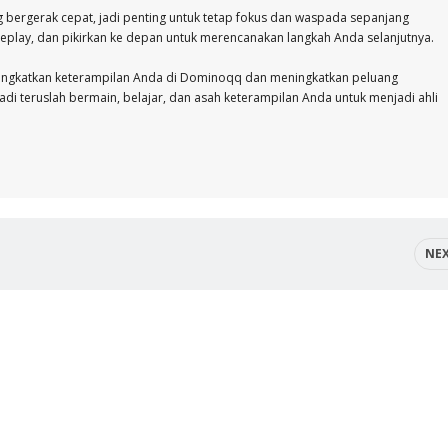
 bergerak cepat, jadi penting untuk tetap fokus dan waspada sepanjang
eplay, dan pikirkan ke depan untuk merencanakan langkah Anda selanjutnya.
eningkatkan keterampilan Anda di Dominoqq dan meningkatkan peluang
adi teruslah bermain, belajar, dan asah keterampilan Anda untuk menjadi ahli
NE