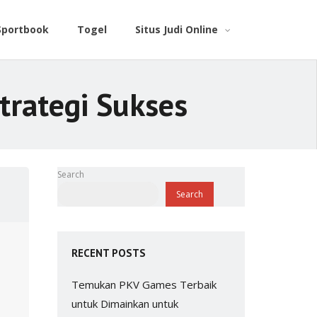
Sportbook
Togel
Situs Judi Online
trategi Sukses
Search
Search
RECENT POSTS
Temukan PKV Games Terbaik
untuk Dimainkan untuk