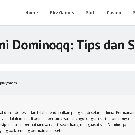
Home
Pkv Games
Slot
Casino
i Dominoqq: Tips dan S
pkv games
 dari Indonesia dan telah mendapatkan pengikut di seluruh dunia. Permainan
uannya adalah menjadi pemain pertama yang mengosongkan kartu dominonya
kipun aturan permainannya relatif sederhana, menguasai seni Dominoqq
ang baik tentang permainan tersebut.