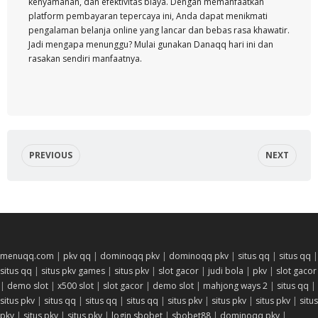
kenyamanan, dan efektivitas biaya. Dengan memanfaatkan
platform pembayaran tepercaya ini, Anda dapat menikmati
pengalaman belanja online yang lancar dan bebas rasa khawatir.
Jadi mengapa menunggu? Mulai gunakan Danaqq hari ini dan
rasakan sendiri manfaatnya.
PREVIOUS
NEXT
menuqq.com
|
pkv qq
|
dominoqq pkv
|
dominoqq pkv
|
situs qq
|
situs qq
|
situs qq
|
situs pkv games
|
situs pkv
|
slot gacor
|
judi bola
|
pkv
|
slot gacor
|
demo slot
|
x500 slot
|
slot gacor
|
demo slot
|
mahjong ways 2
|
situs qq
|
situs pkv
|
situs qq
|
situs qq
|
situs qq
|
situs pkv
|
situs pkv
|
situs pkv
|
situs
pkv
|
situs pkv
|
situs pkv
|
login sbobet
|
sbobet88
|
dominoqq pkv
|