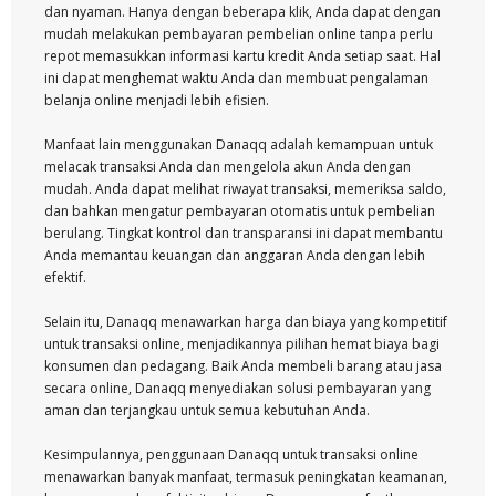
dan nyaman. Hanya dengan beberapa klik, Anda dapat dengan
mudah melakukan pembayaran pembelian online tanpa perlu
repot memasukkan informasi kartu kredit Anda setiap saat. Hal
ini dapat menghemat waktu Anda dan membuat pengalaman
belanja online menjadi lebih efisien.
Manfaat lain menggunakan Danaqq adalah kemampuan untuk
melacak transaksi Anda dan mengelola akun Anda dengan
mudah. Anda dapat melihat riwayat transaksi, memeriksa saldo,
dan bahkan mengatur pembayaran otomatis untuk pembelian
berulang. Tingkat kontrol dan transparansi ini dapat membantu
Anda memantau keuangan dan anggaran Anda dengan lebih
efektif.
Selain itu, Danaqq menawarkan harga dan biaya yang kompetitif
untuk transaksi online, menjadikannya pilihan hemat biaya bagi
konsumen dan pedagang. Baik Anda membeli barang atau jasa
secara online, Danaqq menyediakan solusi pembayaran yang
aman dan terjangkau untuk semua kebutuhan Anda.
Kesimpulannya, penggunaan Danaqq untuk transaksi online
menawarkan banyak manfaat, termasuk peningkatan keamanan,