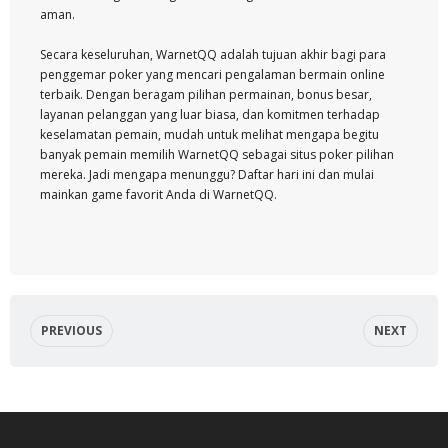
aman.
Secara keseluruhan, WarnetQQ adalah tujuan akhir bagi para
penggemar poker yang mencari pengalaman bermain online
terbaik. Dengan beragam pilihan permainan, bonus besar,
layanan pelanggan yang luar biasa, dan komitmen terhadap
keselamatan pemain, mudah untuk melihat mengapa begitu
banyak pemain memilih WarnetQQ sebagai situs poker pilihan
mereka. Jadi mengapa menunggu? Daftar hari ini dan mulai
mainkan game favorit Anda di WarnetQQ.
PREVIOUS
NEXT