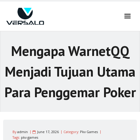
Skip
to
content
Mengapa WarnetQQ
Menjadi Tujuan Utama
Para Penggemar Poker
By
admin
June 17, 2026
Category:
Pkv Games
Tags:
pkv games