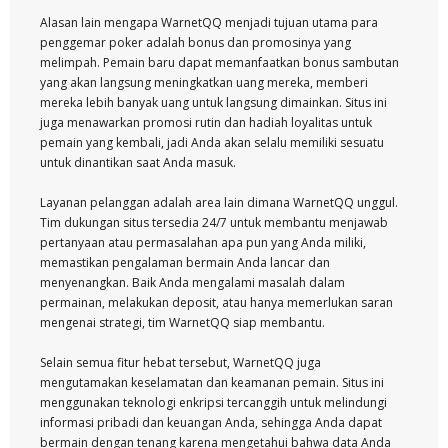
Alasan lain mengapa WarnetQQ menjadi tujuan utama para
penggemar poker adalah bonus dan promosinya yang
melimpah. Pemain baru dapat memanfaatkan bonus sambutan
yang akan langsung meningkatkan uang mereka, memberi
mereka lebih banyak uang untuk langsung dimainkan. Situs ini
juga menawarkan promosi rutin dan hadiah loyalitas untuk
pemain yang kembali, jadi Anda akan selalu memiliki sesuatu
untuk dinantikan saat Anda masuk.
Layanan pelanggan adalah area lain dimana WarnetQQ unggul.
Tim dukungan situs tersedia 24/7 untuk membantu menjawab
pertanyaan atau permasalahan apa pun yang Anda miliki,
memastikan pengalaman bermain Anda lancar dan
menyenangkan. Baik Anda mengalami masalah dalam
permainan, melakukan deposit, atau hanya memerlukan saran
mengenai strategi, tim WarnetQQ siap membantu.
Selain semua fitur hebat tersebut, WarnetQQ juga
mengutamakan keselamatan dan keamanan pemain. Situs ini
menggunakan teknologi enkripsi tercanggih untuk melindungi
informasi pribadi dan keuangan Anda, sehingga Anda dapat
bermain dengan tenang karena mengetahui bahwa data Anda