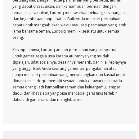
berulang kali. Dengan mode permainan yang berbeda, aturan
yang dapat disesuaikan, dan kemampuan bermain dengan
teman secara online, Ludoqq menawarkan peluang kesenangan
dan kegembiraan tanpa batas. Baik Anda mencari permainan
cepat untuk menghabiskan waktu atau sesi permainan yang lebih
lama bersama teman, Ludoqq memiliki sesuatu untuk semua
orang.
Kesimpulannya, Ludoqq adalah permainan yang sempurna
untuk gamer segala usia karena aturannya yang mudah
dipelajari, sifat sosialnya, desainnya menarik, dan nilai replaynya
yang tinggi. Baik Anda seorang gamer berpengalaman atau
hanya mencari permainan yang menyenangkan dan kasual untuk
dimainkan, Ludoqq memiliki sesuatu untuk ditawarkan kepada
semua orang. Jadi kumpulkan teman dan keluargamu, lempar
dadu, dan lihat siapa yang bisa mencapai garis finis terlebih
dahulu di game seru dan menghibur ini.