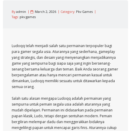
By
admin
March 2, 2026
Category:
Pkv Games
Tags:
pkv games
Ludoqq telah menjadi salah satu permainan terpopuler bagi
para gamer segala usia. Aturannya yang sederhana, gameplay
yang strategis, dan desain yang menyenangkan menjadikannya
game yang sempurna bagi siapa saja yang ingin bersenang-
senang bersama keluarga dan teman. Baik Anda seorang gamer
berpengalaman atau hanya mencari permainan kasual untuk
dimainkan, Ludoqq memiliki sesuatu untuk ditawarkan kepada
semua orang.
Salah satu alasan mengapa Ludoqq adalah permainan yang
sempurna untuk pemain segala usia adalah aturannya yang
mudah dipelajari. Permainan ini didasarkan pada permainan
papan klasik, Ludo, tetapi dengan sentuhan modern. Pemain
bergiliran melempar dadu dan menggerakkan bidaknya
mengelilingi papan untuk mencapai garis finis. Aturannya cukup