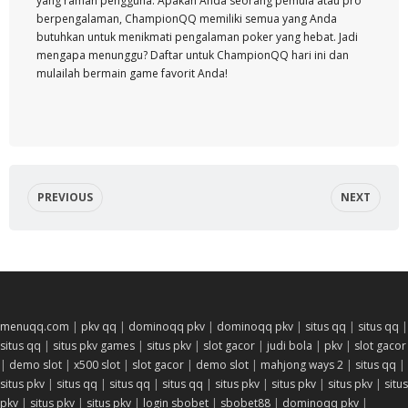
yang ramah pengguna. Apakah Anda seorang pemula atau pro
berpengalaman, ChampionQQ memiliki semua yang Anda
butuhkan untuk menikmati pengalaman poker yang hebat. Jadi
mengapa menunggu? Daftar untuk ChampionQQ hari ini dan
mulailah bermain game favorit Anda!
PREVIOUS
NEXT
menuqq.com
|
pkv qq
|
dominoqq pkv
|
dominoqq pkv
|
situs qq
|
situs qq
|
situs qq
|
situs pkv games
|
situs pkv
|
slot gacor
|
judi bola
|
pkv
|
slot gacor
|
demo slot
|
x500 slot
|
slot gacor
|
demo slot
|
mahjong ways 2
|
situs qq
|
situs pkv
|
situs qq
|
situs qq
|
situs qq
|
situs pkv
|
situs pkv
|
situs pkv
|
situs
pkv
|
situs pkv
|
situs pkv
|
login sbobet
|
sbobet88
|
dominoqq pkv
|